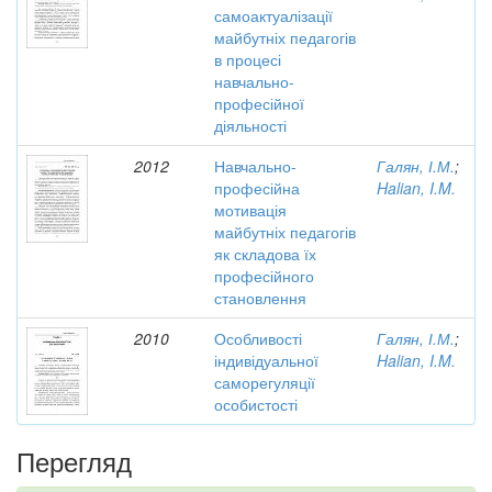
самоактуалізації
майбутніх педагогів
в процесі
навчально-
професійної
діяльності
2012
Навчально-
Галян, І.М.
;
професійна
Halian, I.M.
мотивація
майбутніх педагогів
як складова їх
професійного
становлення
2010
Особливості
Галян, І.М.
;
індивідуальної
Halian, I.M.
саморегуляції
особистості
Перегляд