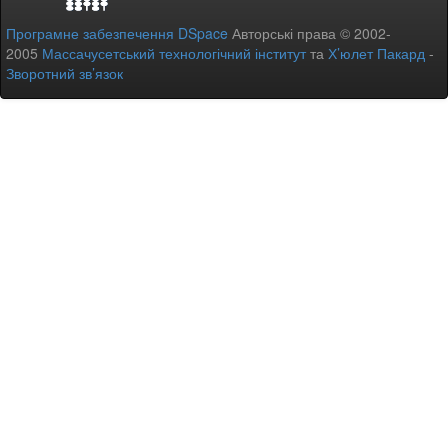
Програмне забезпечення DSpace
Авторські права © 2002-
2005
Массачусетський технологічний інститут
та
Х’юлет Пакард
-
Зворотний зв’язок