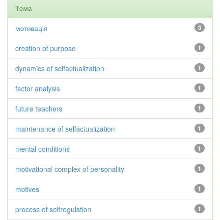
Тема
мотивація
3
creation of purpose
1
dynamics of selfactualization
1
factor analysis
1
future teachers
1
maintenance of selfactualization
1
mental conditions
1
motivational complex of personality
1
motives
1
process of selfregulation
1