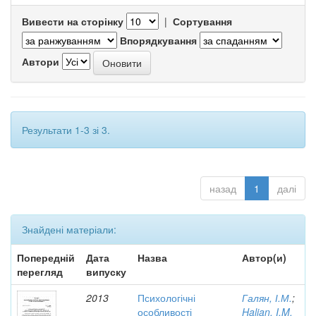
Вивести на сторінку
|
Сортування
Впорядкування
Автори
Результати 1-3 зі 3.
назад
1
далі
Знайдені матеріали:
Попередній
Дата
Назва
Автор(и)
перегляд
випуску
2013
Психологічні
Галян, І.М.
;
особливості
Halian, I.M.