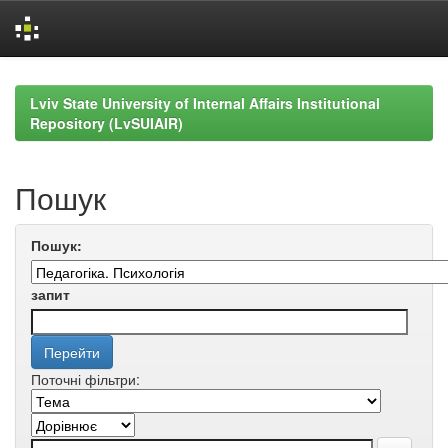
Skip
navigation
Lviv State University of Internal Affairs Institutional
Repository (LvSUIAIR)
Пошук
Пошук:
запит
Поточні фільтри: