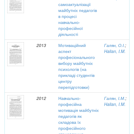
самоактуалізації
майбутніх педагогів
в процесі
навчально-
професійної
діяльності
2013
Мотиваційний
Галян, О.І.
;
аспект
Halian, I.M.
професіонального
вибору майбутніх
психологів (на
прикладі студентів
центру
перепідготовки)
2012
Навчально-
Галян, І.М.
;
професійна
Halian, I.M.
мотивація майбутніх
педагогів як
складова їх
професійного