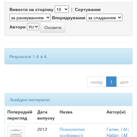
Вивести на сторінку
|
Сортування
Впорядкування
Автори
Результати 1-4 зі 4.
назад
1
далі
Знайдені матеріали:
Попередній
Дата
Назва
Автор(и)
перегляд
випуску
2013
Психологічні
Галян, І.М.
;
особливості
Halian, I.M.