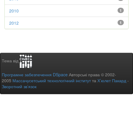
2010
1
2012
1
Тема від
Програмне забезпечення DSpace
Авторські права © 2002-
2005
Массачусетський технологічний інститут
та
Х’юлет Пакард
-
Зворотний зв’язок