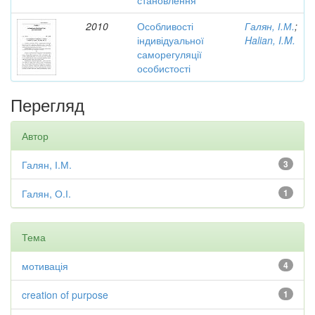
становлення
2010
Особливості
Галян, І.М.
;
індивідуальної
Halian, I.M.
саморегуляції
особистості
Перегляд
Автор
Галян, І.М.
3
Галян, О.І.
1
Тема
мотивація
4
creation of purpose
1