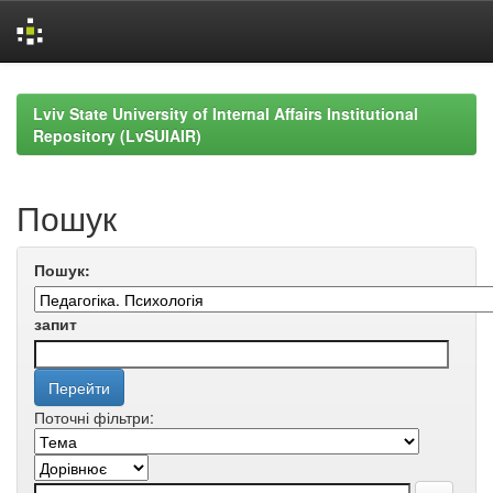
Skip
navigation
Lviv State University of Internal Affairs Institutional
Repository (LvSUIAIR)
Пошук
Пошук:
запит
Поточні фільтри: