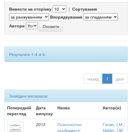
Вивести на сторінку
|
Сортування
Впорядкування
Автори
Результати 1-4 зі 4.
назад
1
далі
Знайдені матеріали:
Попередній
Дата
Назва
Автор(и)
перегляд
випуску
2013
Психологічні
Галян, І.М.
;
особливості
Halian, I.M.