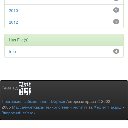
2010
1
2012
1
Has File(s)
true
4
Тема від
Програмне забезпечення DSpace
Авторські права © 2002-
2005
Массачусетський технологічний інститут
та
Х’юлет Пакард
-
Зворотний зв’язок