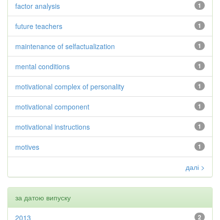
factor analysis
1
future teachers
1
maintenance of selfactualization
1
mental conditions
1
motivational complex of personality
1
motivational component
1
motivational instructions
1
motives
1
далі >
за датою випуску
2013
2