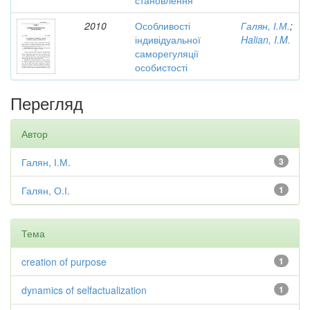
становлення
2010
Особливості
Галян, І.М.
;
індивідуальної
Halian, I.M.
саморегуляції
особистості
Перегляд
Автор
Галян, І.М.
3
Галян, О.І.
1
Тема
creation of purpose
1
dynamics of selfactualization
1