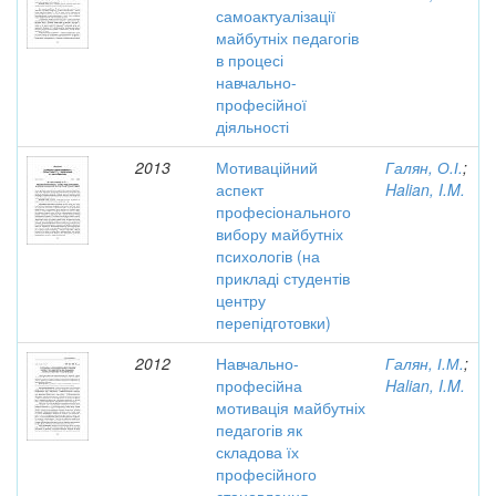
самоактуалізації
майбутніх педагогів
в процесі
навчально-
професійної
діяльності
2013
Мотиваційний
Галян, О.І.
;
аспект
Halian, I.M.
професіонального
вибору майбутніх
психологів (на
прикладі студентів
центру
перепідготовки)
2012
Навчально-
Галян, І.М.
;
професійна
Halian, I.M.
мотивація майбутніх
педагогів як
складова їх
професійного