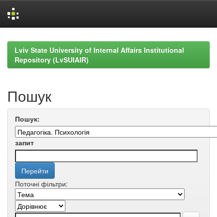
Skip
navigation
Lviv State University of Internal Affairs Institutional
Repository (LvSUIAIR)
Пошук
Пошук:
запит
Поточні фільтри: