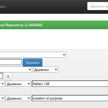
ідка
ional Repository (LvSUIAIR)