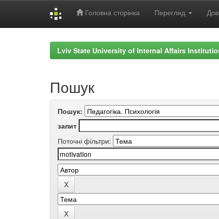
Головна сторінка
Перегляд
Дов
Skip
navigation
Lviv State University of Internal Affairs Institut
Пошук
Пошук:
запит
Поточні фільтри: