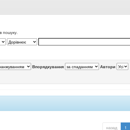
в пошуку.
Впорядкування
Автори
назад
1