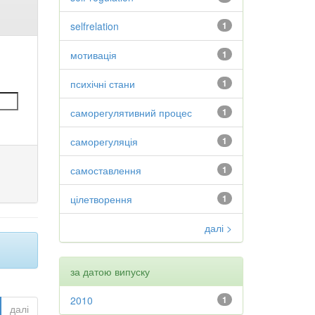
selfrelation
1
мотивація
1
психічні стани
1
саморегулятивний процес
1
саморегуляція
1
самоставлення
1
цілетворення
1
далі >
за датою випуску
2010
1
далі