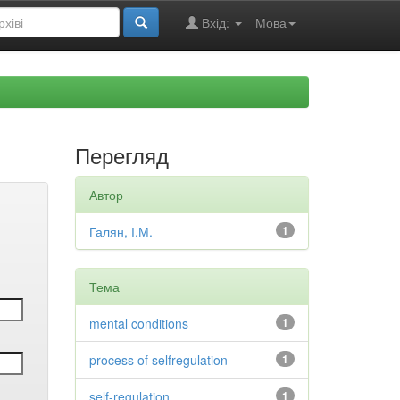
Вхід:
Мова
Перегляд
Автор
Галян, І.М.
1
Тема
mental conditions
1
process of selfregulation
1
self-regulation
1