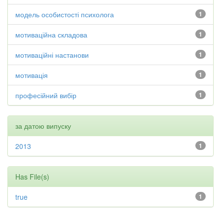
модель особистості психолога
1
мотиваційна складова
1
мотиваційні настанови
1
мотивація
1
професійний вибір
1
за датою випуску
2013
1
Has File(s)
true
1