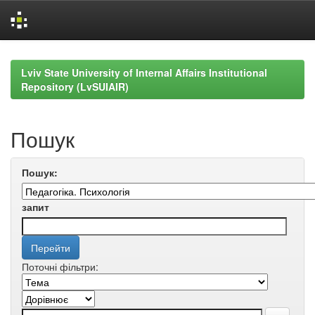
Skip
navigation
Lviv State University of Internal Affairs Institutional
Repository (LvSUIAIR)
Пошук
Пошук:
запит
Поточні фільтри: