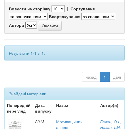
Вивести на сторінку
|
Сортування
Впорядкування
Автори
Результати 1-1 зі 1.
назад
1
далі
Знайдені матеріали:
Попередній
Дата
Назва
Автор(и)
перегляд
випуску
2013
Мотиваційний
Галян, О.І.
;
аспект
Halian, I.M.