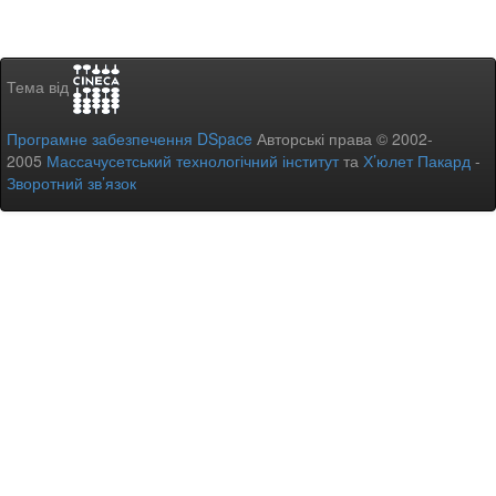
Тема від
Програмне забезпечення DSpace
Авторські права © 2002-
2005
Массачусетський технологічний інститут
та
Х’юлет Пакард
-
Зворотний зв’язок