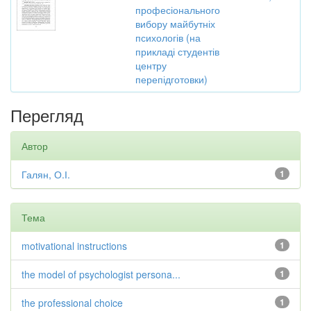
професіонального
вибору майбутніх
психологів (на
прикладі студентів
центру
перепідготовки)
Перегляд
Автор
Галян, О.І.
1
Тема
motivational instructions
1
the model of psychologist persona...
1
the professional choice
1