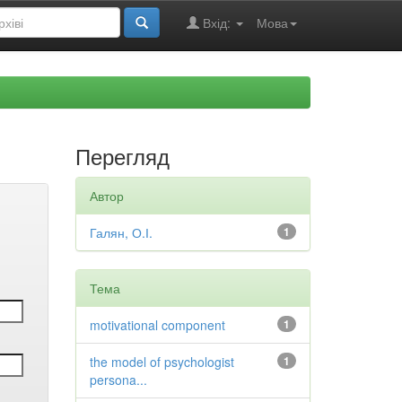
Вхід:
Мова
Перегляд
Автор
Галян, О.І.
1
Тема
motivational component
1
the model of psychologist
1
persona...