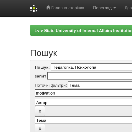
Головна сторінка
Перегляд
Дов
Skip
navigation
Lviv State University of Internal Affairs Institut
Пошук
Пошук:
запит
Поточні фільтри: