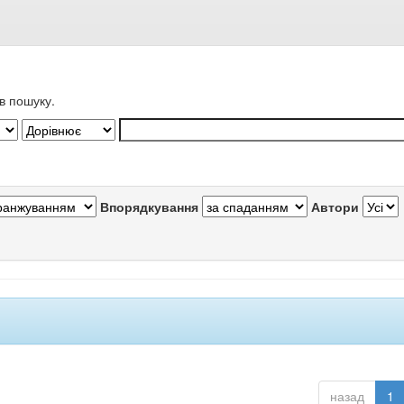
в пошуку.
Впорядкування
Автори
назад
1