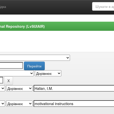
ідка
ional Repository (LvSUIAIR)