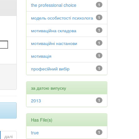
the professional choice
1
модель особистості психолога
1
мотиваційна складова
1
мотиваційні настанови
1
мотивація
1
професійний вибір
1
за датою випуску
2013
1
Has File(s)
true
1
далі