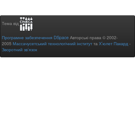
Тема від
Програмне забезпечення DSpace
Авторські права © 2002-
2005
Массачусетський технологічний інститут
та
Х’юлет Пакард
-
Зворотний зв’язок