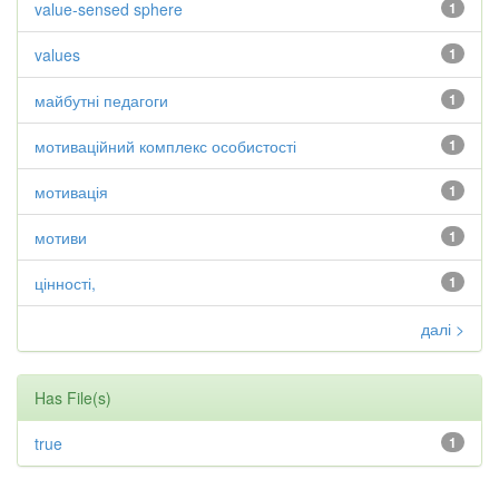
value-sensed sphere
1
values
1
майбутні педагоги
1
мотиваційний комплекс особистості
1
мотивація
1
мотиви
1
цінності,
1
далі >
Has File(s)
true
1