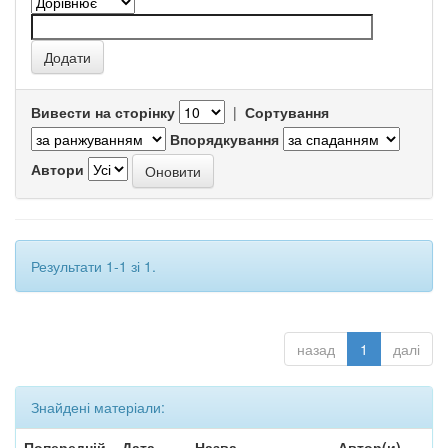
Вивести на сторінку
|
Сортування
Впорядкування
Автори
Результати 1-1 зі 1.
назад
1
далі
Знайдені матеріали:
Попередній
Дата
Назва
Автор(и)