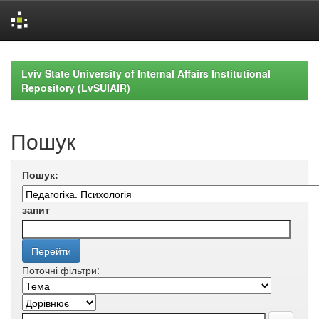
Skip
navigation
Lviv State University of Internal Affairs Institutional
Repository (LvSUIAIR)
Пошук
Пошук:
запит
Поточні фільтри: