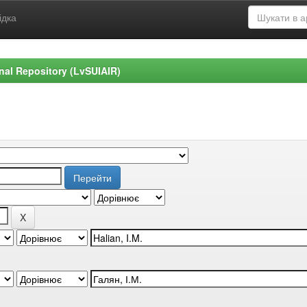
ідка
ional Repository (LvSUIAIR)