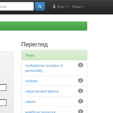
Вхід:
Мова
Перегляд
Тема
motivational complex of
1
personality
motives
1
value-sensed sphere
1
values
1
майбутні педагоги
1