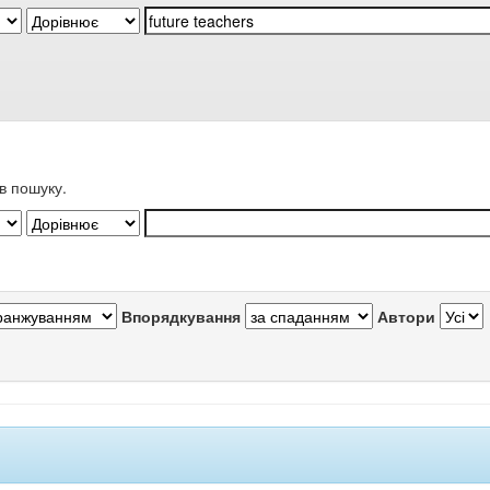
в пошуку.
Впорядкування
Автори