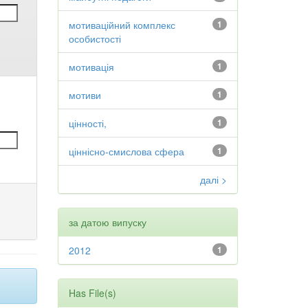
мотиваційний комплекс
1
особистості
мотивація
1
мотиви
1
цінності,
1
ціннісно-смислова сфера
1
далі >
за датою випуску
2012
1
Has File(s)