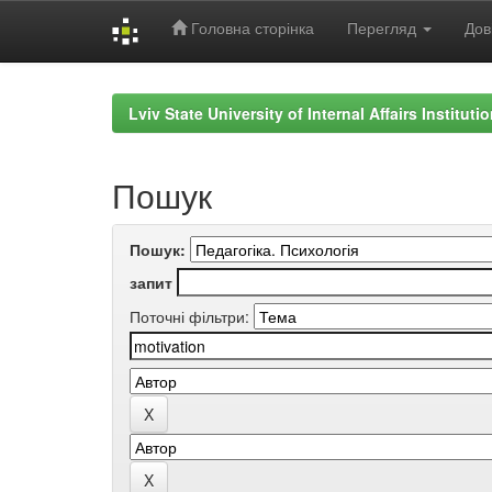
Головна сторінка
Перегляд
Дов
Skip
navigation
Lviv State University of Internal Affairs Institut
Пошук
Пошук:
запит
Поточні фільтри: