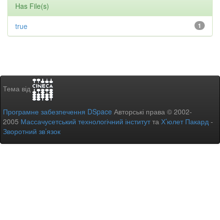
Has File(s)
true
1
Тема від
Програмне забезпечення DSpace
Авторські права © 2002-
2005
Массачусетський технологічний інститут
та
Х’юлет Пакард
-
Зворотний зв’язок