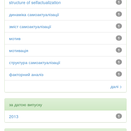
structure of selfactualization
1
динаміка самоактуалізації
1
зміст самоактуалізації
1
мотив
1
мотивація
1
структура самоактуалізації
1
факторний аналіз
1
далі >
за датою випуску
2013
1