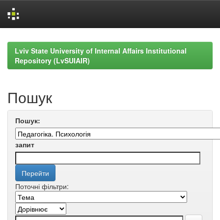
Skip
navigation
Lviv State University of Internal Affairs Institutional
Repository (LvSUIAIR)
Пошук
Пошук:
запит
Поточні фільтри: