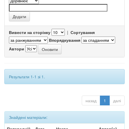
Вивести на сторінку
|
Сортування
Впорядкування
Автори
Результати 1-1 зі 1.
назад
1
далі
Знайдені матеріали:
Попередній
Дата
Назва
Автор(и)