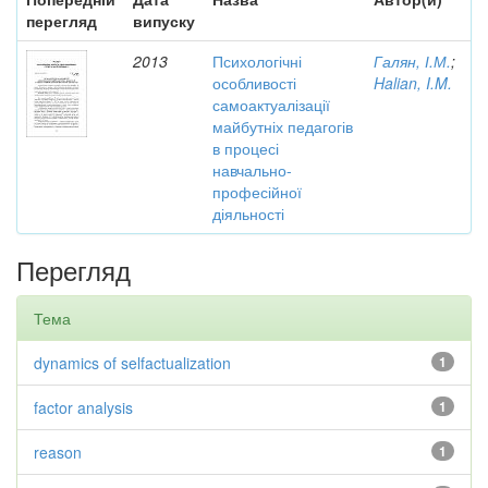
перегляд
випуску
2013
Психологічні
Галян, І.М.
;
особливості
Halian, I.M.
самоактуалізації
майбутніх педагогів
в процесі
навчально-
професійної
діяльності
Перегляд
Тема
dynamics of selfactualization
1
factor analysis
1
reason
1