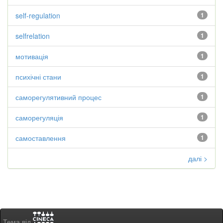
self-regulation
1
selfrelation
1
мотивація
1
психічні стани
1
саморегулятивний процес
1
саморегуляція
1
самоставлення
1
далі >
Тема від