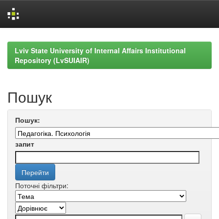
Skip
navigation
Lviv State University of Internal Affairs Institutional
Repository (LvSUIAIR)
Пошук
Пошук:
запит
Поточні фільтри: