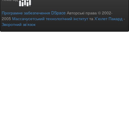
Програмне забезпечення DSpace
Авторські права © 2002-
2005
Массачусетський технологічний інститут
та
Х’юлет Пакард
-
Зворотний зв’язок