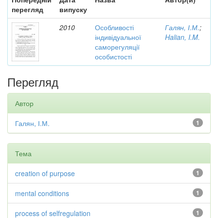
перегляд
випуску
2010
Особливості
Галян, І.М.
;
індивідуальної
Halian, I.M.
саморегуляції
особистості
Перегляд
Автор
Галян, І.М.
1
Тема
creation of purpose
1
mental conditions
1
process of selfregulation
1