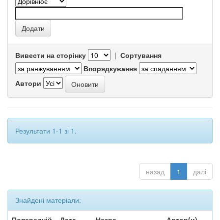
Вивести на сторінку
|
Сортування
Впорядкування
Автори
Результати 1-1 зі 1.
назад
1
далі
Знайдені матеріали:
Попередній
Дата
Назва
Автор(и)