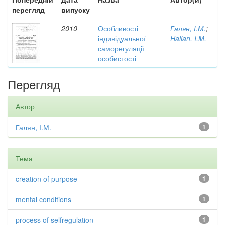
перегляд
випуску
2010
Особливості
Галян, І.М.
;
індивідуальної
Halian, I.M.
саморегуляції
особистості
Перегляд
Автор
Галян, І.М.
1
Тема
creation of purpose
1
mental conditions
1
process of selfregulation
1