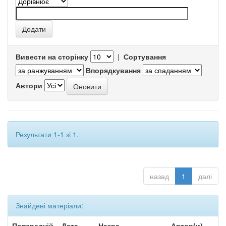
Вивести на сторінку
|
Сортування
Впорядкування
Автори
Результати 1-1 зі 1.
назад
1
далі
Знайдені матеріали:
Попередній
Дата
Назва
Автор(и)