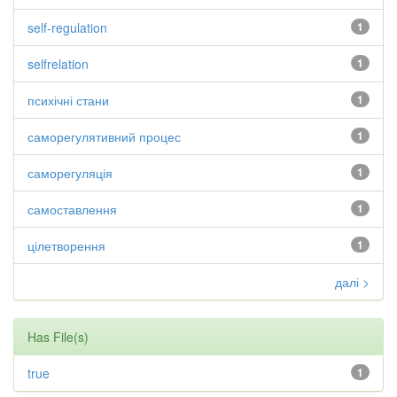
self-regulation
1
selfrelation
1
психічні стани
1
саморегулятивний процес
1
саморегуляція
1
самоставлення
1
цілетворення
1
далі >
Has File(s)
true
1