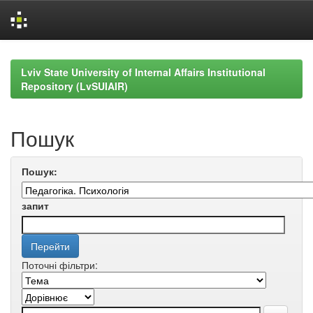
Skip
navigation
Lviv State University of Internal Affairs Institutional
Repository (LvSUIAIR)
Пошук
Пошук:
запит
Поточні фільтри: