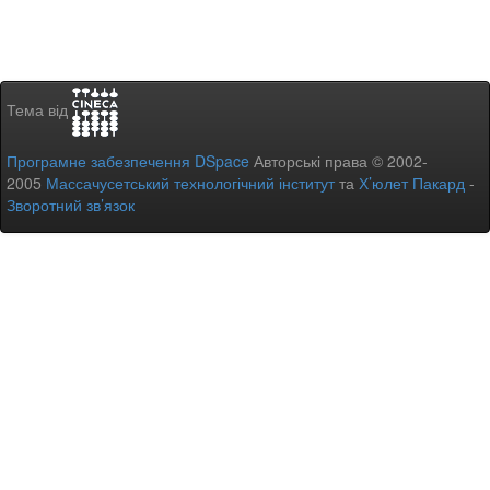
Тема від
Програмне забезпечення DSpace
Авторські права © 2002-
2005
Массачусетський технологічний інститут
та
Х’юлет Пакард
-
Зворотний зв’язок