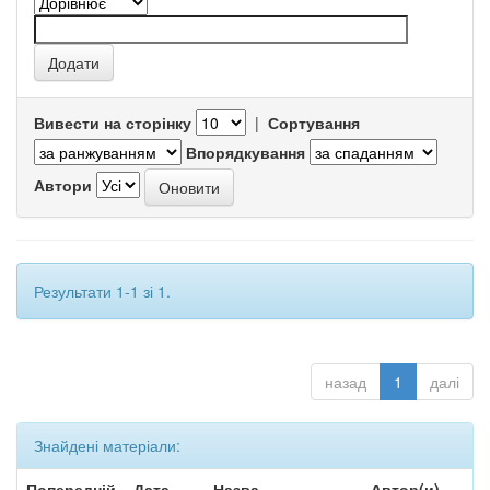
Вивести на сторінку
|
Сортування
Впорядкування
Автори
Результати 1-1 зі 1.
назад
1
далі
Знайдені матеріали:
Попередній
Дата
Назва
Автор(и)