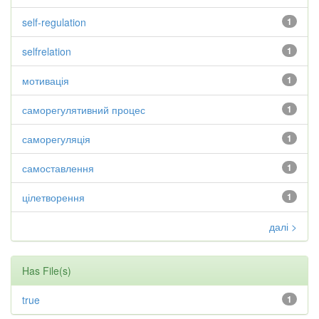
self-regulation
1
selfrelation
1
мотивація
1
саморегулятивний процес
1
саморегуляція
1
самоставлення
1
цілетворення
1
далі >
Has File(s)
true
1