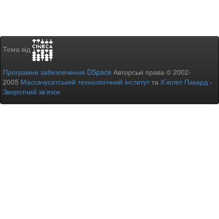
Тема від
Програмне забезпечення DSpace
Авторські права © 2002-
2005
Массачусетський технологічний інститут
та
Х’юлет Пакард
-
Зворотний зв’язок