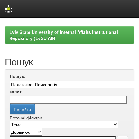
Skip
navigation
Lviv State University of Internal Affairs Institutional
Repository (LvSUIAIR)
Пошук
Пошук:
запит
Поточні фільтри: