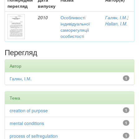
перегляд
випуску
2010
Особливості
Галян, І.М.
;
індивідуальної
Halian, I.M.
саморегуляції
особистості
Перегляд
Автор
Галян, І.М.
1
Тема
creation of purpose
1
mental conditions
1
process of selfregulation
1