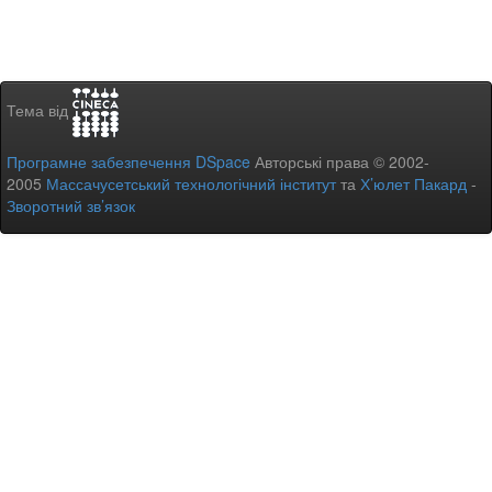
Тема від
Програмне забезпечення DSpace
Авторські права © 2002-
2005
Массачусетський технологічний інститут
та
Х’юлет Пакард
-
Зворотний зв’язок