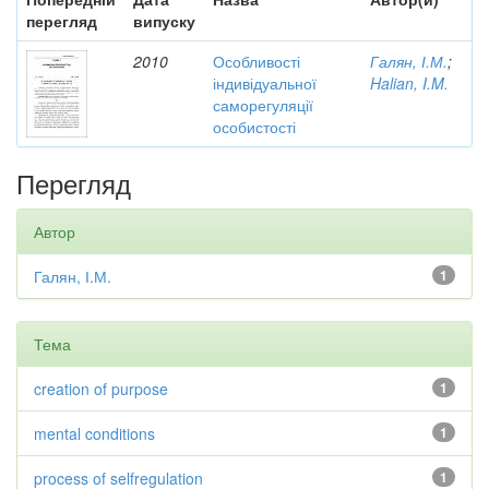
перегляд
випуску
2010
Особливості
Галян, І.М.
;
індивідуальної
Halian, I.M.
саморегуляції
особистості
Перегляд
Автор
Галян, І.М.
1
Тема
creation of purpose
1
mental conditions
1
process of selfregulation
1