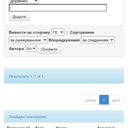
Вивести на сторінку
|
Сортування
Впорядкування
Автори
Результати 1-1 зі 1.
назад
1
далі
Знайдені матеріали:
Попередній
Дата
Назва
Автор(и)