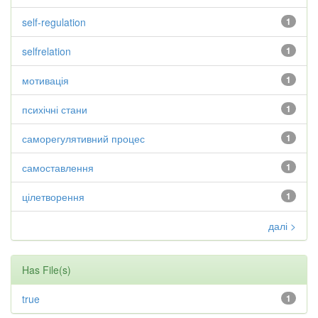
self-regulation
1
selfrelation
1
мотивація
1
психічні стани
1
саморегулятивний процес
1
самоставлення
1
цілетворення
1
далі >
Has File(s)
true
1