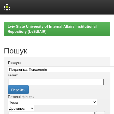
Skip
navigation
Lviv State University of Internal Affairs Institutional
Repository (LvSUIAIR)
Пошук
Пошук:
запит
Поточні фільтри: