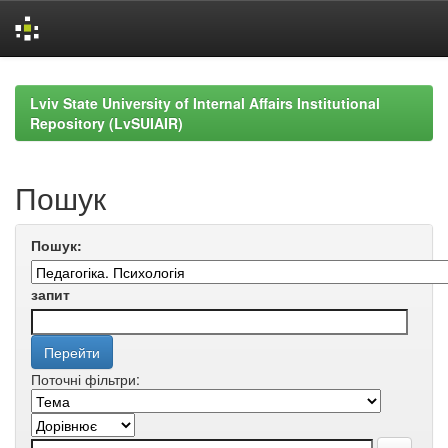
Skip
navigation
Lviv State University of Internal Affairs Institutional
Repository (LvSUIAIR)
Пошук
Пошук:
запит
Поточні фільтри: