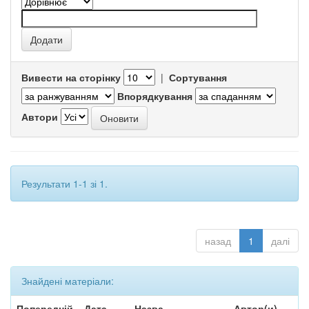
Вивести на сторінку
|
Сортування
Впорядкування
Автори
Результати 1-1 зі 1.
назад
1
далі
Знайдені матеріали:
Попередній
Дата
Назва
Автор(и)