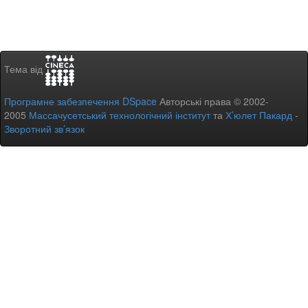
Тема від
Програмне забезпечення DSpace
Авторські права © 2002-
2005
Массачусетський технологічний інститут
та
Х’юлет Пакард
-
Зворотний зв’язок