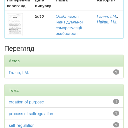
перегляд
випуску
2010
Особливості
Галян, І.М.
;
індивідуальної
Halian, I.M.
саморегуляції
особистості
Перегляд
Автор
Галян, І.М.
1
Тема
creation of purpose
1
process of selfregulation
1
self-regulation
1