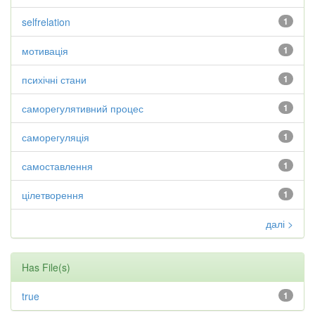
selfrelation
1
мотивація
1
психічні стани
1
саморегулятивний процес
1
саморегуляція
1
самоставлення
1
цілетворення
1
далі >
Has File(s)
true
1