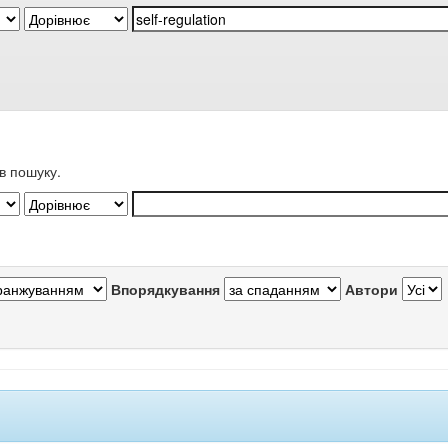
в пошуку.
Впорядкування
Автори