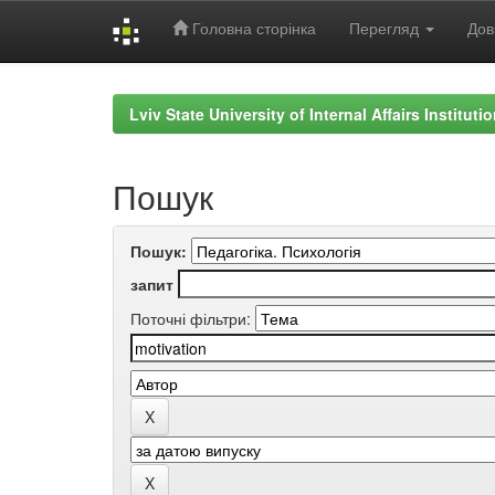
Головна сторінка
Перегляд
Дов
Skip
navigation
Lviv State University of Internal Affairs Institut
Пошук
Пошук:
запит
Поточні фільтри: