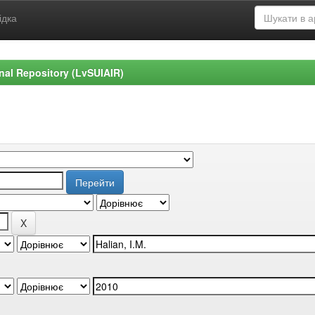
ідка
ional Repository (LvSUIAIR)