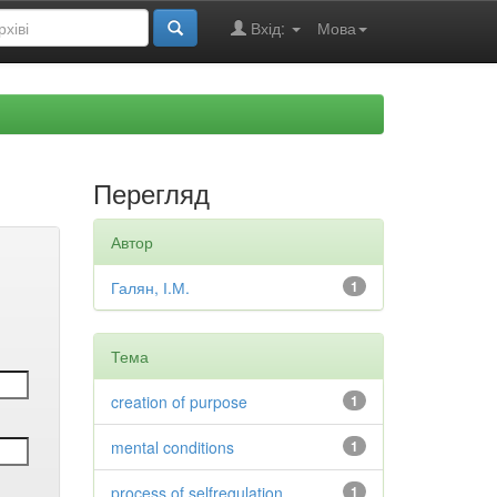
Вхід:
Мова
Перегляд
Автор
Галян, І.М.
1
Тема
creation of purpose
1
mental conditions
1
process of selfregulation
1