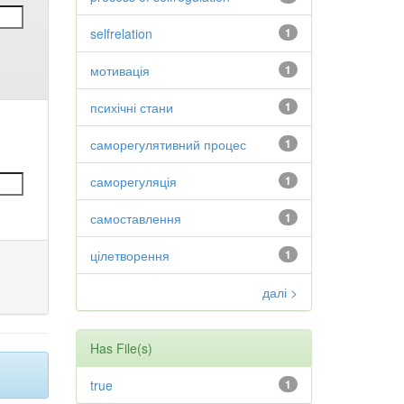
selfrelation
1
мотивація
1
психічні стани
1
саморегулятивний процес
1
саморегуляція
1
самоставлення
1
цілетворення
1
далі >
Has File(s)
true
1