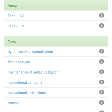
Автор
Галян, О.І.
1
Галян, І.М.
1
Тема
dynamics of selfactualization
1
factor analysis
1
maintenance of selfactualization
1
motivational component
1
motivational instructions
1
reason
1