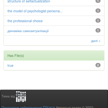
structure of selfactualization
1
the model of psychologist persona...
1
the professional choice
1
динаміка самоактуалізації
1
далі >
Has File(s)
true
2
Тема від
Програмне забезпечення DSpace
Авторські права © 2002-