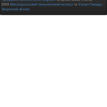
2005
Массачусетський технологічний інститут
та
Х’юлет Пакард
-
Зворотний зв’язок