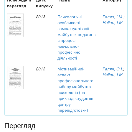
перегляд
випуску
2013
Психологічні
Галян, І.М.
;
особливості
Halian, I.M.
самоактуалізації
майбутніх педагогів
в процесі
навчально-
професійної
діяльності
2013
Мотиваційний
Галян, О.І.
;
аспект
Halian, I.M.
професіонального
вибору майбутніх
психологів (на
прикладі студентів
центру
перепідготовки)
Перегляд