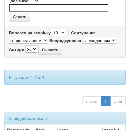
Вивести на сторінку
|
Сортування
Впорядкування
Автори
Результати 1-2 зі 2.
назад
1
далі
Знайдені матеріали:
Попередній
Дата
Назва
Автор(и)