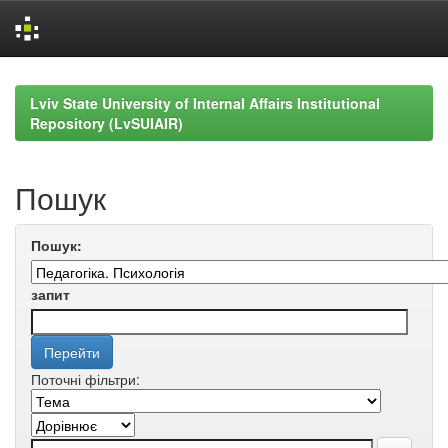
Skip
navigation
Lviv State University of Internal Affairs Institutional
Repository (LvSUIAIR)
Пошук
Пошук:
запит
Поточні фільтри: