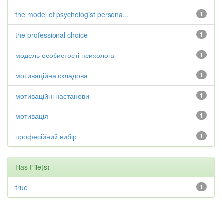
the model of psychologist persona...
1
the professional choice
1
модель особистості психолога
1
мотиваційна складова
1
мотиваційні настанови
1
мотивація
1
професійний вибір
1
Has File(s)
true
1