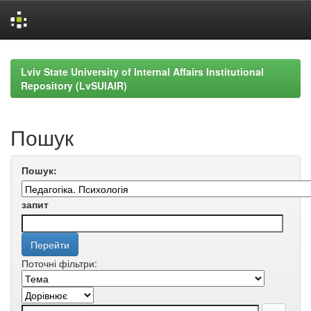
Skip
navigation
Lviv State University of Internal Affairs Institutional
Repository (LvSUIAIR)
Пошук
Пошук:
запит
Поточні фільтри: