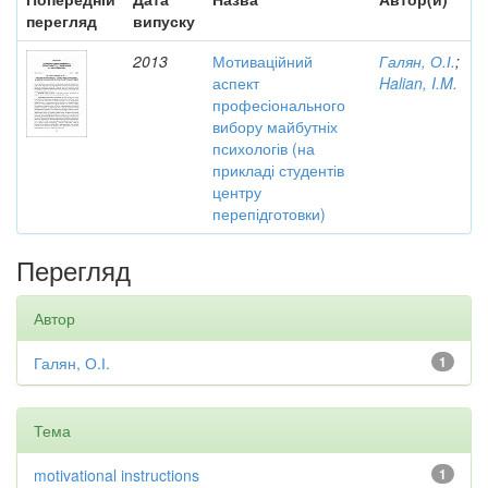
перегляд
випуску
2013
Мотиваційний
Галян, О.І.
;
аспект
Halian, I.M.
професіонального
вибору майбутніх
психологів (на
прикладі студентів
центру
перепідготовки)
Перегляд
Автор
Галян, О.І.
1
Тема
motivational instructions
1