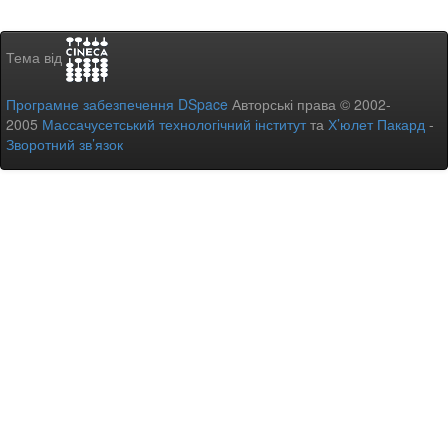
Тема від
Програмне забезпечення DSpace
Авторські права © 2002-
2005
Массачусетський технологічний інститут
та
Х’юлет Пакард
-
Зворотний зв’язок