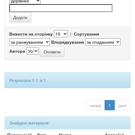
Вивести на сторінку
|
Сортування
Впорядкування
Автори
Результати 1-1 зі 1.
назад
1
далі
Знайдені матеріали:
Попередній
Дата
Назва
Автор(и)