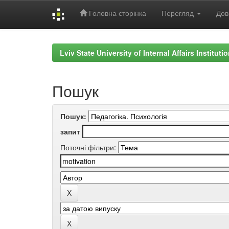
Головна сторінка
Перегляд
Дов
Skip
navigation
Lviv State University of Internal Affairs Institut
Пошук
Пошук:
запит
Поточні фільтри: