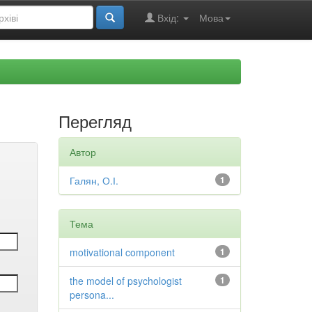
Вхід:
Мова
Перегляд
Автор
Галян, О.І.
1
Тема
motivational component
1
the model of psychologist
1
persona...