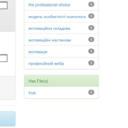
the professional choice
1
модель особистості психолога
1
мотиваційна складова
1
мотиваційні настанови
1
мотивація
1
професійний вибір
1
Has File(s)
true
1