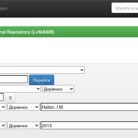
ідка
ional Repository (LvSUIAIR)