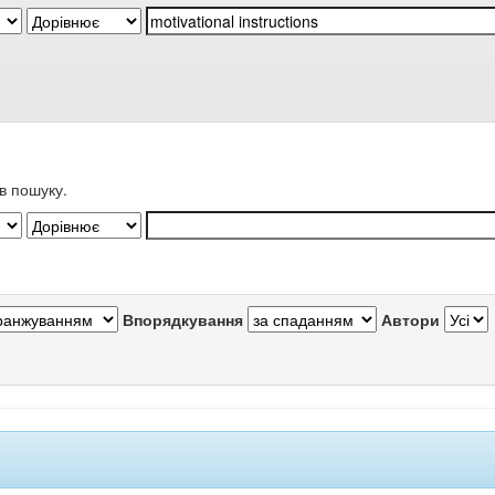
в пошуку.
Впорядкування
Автори