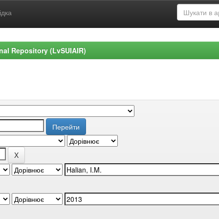
ідка
ional Repository (LvSUIAIR)