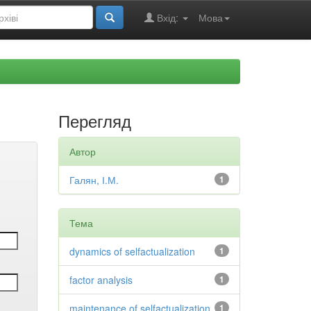
Вхід:
Мова
Перегляд
Автор
Галян, І.М.
1
Тема
dynamics of selfactualization
1
factor analysis
1
maintenance of selfactualization
1