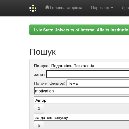
Головна сторінка
Перегляд
Дов
Skip
navigation
Lviv State University of Internal Affairs Institut
Пошук
Пошук:
запит
Поточні фільтри: