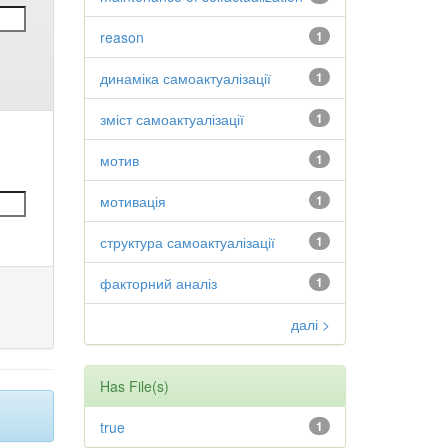
reason
1
динаміка самоактуалізації
1
зміст самоактуалізації
1
мотив
1
мотивація
1
структура самоактуалізації
1
факторний аналіз
1
далі >
Has File(s)
true
1