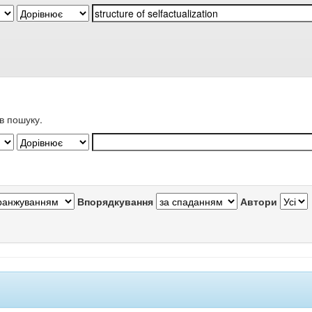
в пошуку.
Впорядкування
Автори