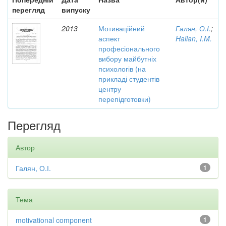
перегляд
випуску
2013
Мотиваційний
Галян, О.І.
;
аспект
Halian, I.M.
професіонального
вибору майбутніх
психологів (на
прикладі студентів
центру
перепідготовки)
Перегляд
Автор
Галян, О.І.
1
Тема
motivational component
1