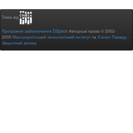
Тема від
Програмне забезпечення DSpace
Авторські права © 2002-
2005
Массачусетський технологічний інститут
та
Х’юлет Пакард
-
Зворотний зв’язок