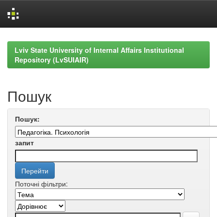
Skip
navigation
Lviv State University of Internal Affairs Institutional
Repository (LvSUIAIR)
Пошук
Пошук:
запит
Поточні фільтри: