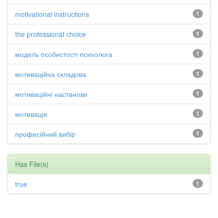
motivational instructions
1
the professional choice
1
модель особистості психолога
1
мотиваційна складова
1
мотиваційні настанови
1
мотивація
1
професійний вибір
1
Has File(s)
true
1