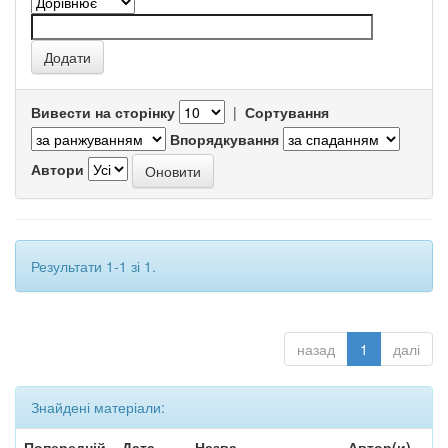
Вивести на сторінку
|
Сортування
Впорядкування
Автори
Результати 1-1 зі 1.
назад
1
далі
Знайдені матеріали:
Попередній
Дата
Назва
Автор(и)