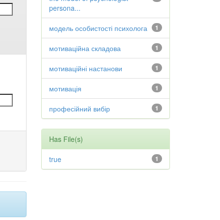
persona...
модель особистості психолога
1
мотиваційна складова
1
мотиваційні настанови
1
мотивація
1
професійний вибір
1
Has File(s)
true
1