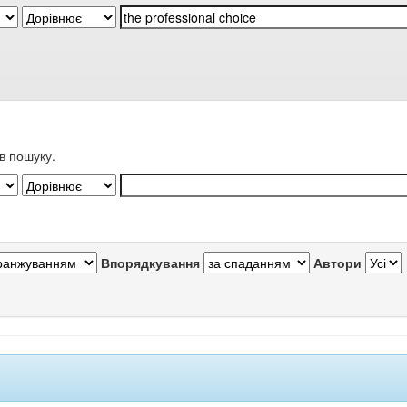
в пошуку.
Впорядкування
Автори