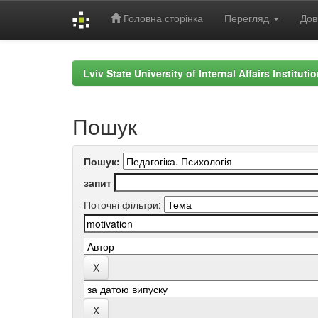
Головна сторінка
Перегляд
Дов
Skip
navigation
Lviv State University of Internal Affairs Institut
Пошук
Пошук:
запит
Поточні фільтри: