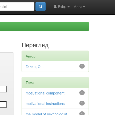
Вхід:
Мова
Перегляд
Автор
Галян, О.І.
1
Тема
motivational component
1
motivational instructions
1
the model of psychologist
1