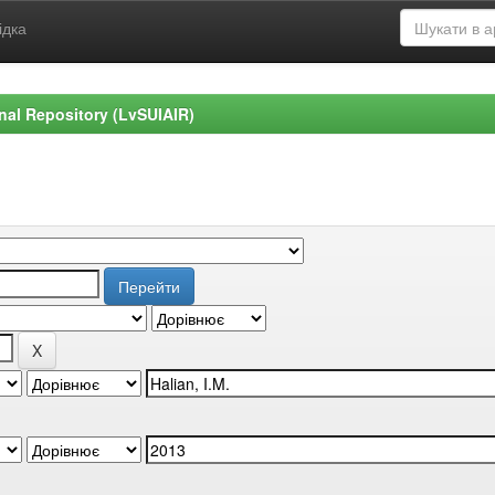
ідка
ional Repository (LvSUIAIR)