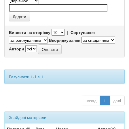
Вивести на сторінку
|
Сортування
Впорядкування
Автори
Результати 1-1 зі 1.
назад
1
далі
Знайдені матеріали:
Попередній
Дата
Назва
Автор(и)