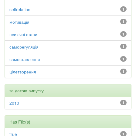
selfrelation
1
мотивація
1
психічні стани
1
саморегуляція
1
самоставлення
1
цілетворення
1
за датою випуску
2010
1
Has File(s)
true
1