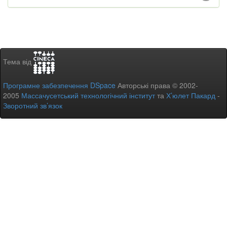
Тема від
Програмне забезпечення DSpace
Авторські права © 2002-
2005
Массачусетський технологічний інститут
та
Х’юлет Пакард
-
Зворотний зв’язок