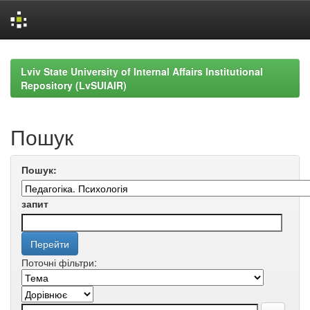
Skip
navigation
Lviv State University of Internal Affairs Institutional
Repository (LvSUIAIR)
Пошук
Пошук:
запит
Поточні фільтри: