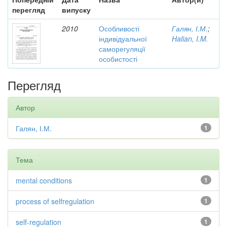
перегляд
випуску
2010
Особливості
Галян, І.М.
;
індивідуальної
Halian, I.M.
саморегуляції
особистості
Перегляд
Автор
Галян, І.М.
1
Тема
mental conditions
1
process of selfregulation
1
self-regulation
1