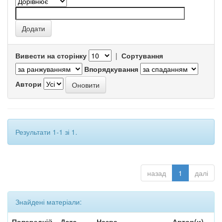
Вивести на сторінку
|
Сортування
Впорядкування
Автори
Результати 1-1 зі 1.
назад
1
далі
Знайдені матеріали:
Попередній
Дата
Назва
Автор(и)