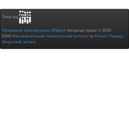
Тема від
Програмне забезпечення DSpace
Авторські права © 2002-
2005
Массачусетський технологічний інститут
та
Х’юлет Пакард
-
Зворотний зв’язок