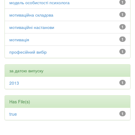
модель особистості психолога
1
мотиваційна складова
1
мотиваційні настанови
1
мотивація
1
професійний вибір
1
за датою випуску
2013
1
Has File(s)
true
1