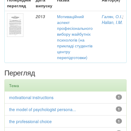
перегляд
випуску
2013
Мотиваційний
Галян, О.І.
;
аспект
Halian, I.M.
професіонального
вибору майбутніх
психологів (на
прикладі студентів
центру
перепідготовки)
Перегляд
Тема
motivational instructions
1
the model of psychologist persona...
1
the professional choice
1