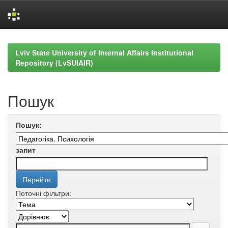
Skip
navigation
Lviv State University of Internal Affairs Institutional
Repository (LvSUIAIR)
Пошук
Пошук:
запит
Поточні фільтри: