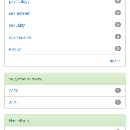
psychology
2
self-esteem
2
sexuality
2
арт-терапія
2
емоції
2
далі >
за датою випуску
2020
1
2021
1
Has File(s)