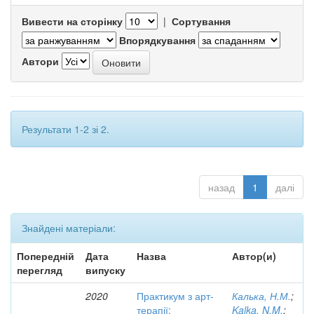
Вивести на сторінку
|
Сортування
Впорядкування
Автори
Результати 1-2 зі 2.
назад
1
далі
Знайдені матеріали:
Попередній
Дата
Назва
Автор(и)
перегляд
випуску
2020
Практикум з арт-
Калька, Н.М.
;
терапії:
Kalka, N.M.
;