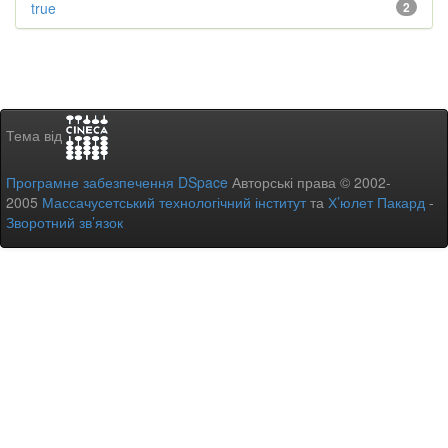
true
2
Тема від
Програмне забезпечення DSpace
Авторські права © 2002-
2005
Массачусетський технологічний інститут
та
Х’юлет Пакард
-
Зворотний зв’язок