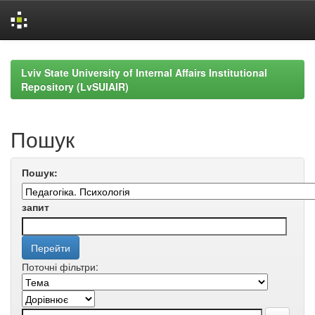
Skip
navigation
Lviv State University of Internal Affairs Institutional
Repository (LvSUIAIR)
Пошук
Пошук:
запит
Поточні фільтри: