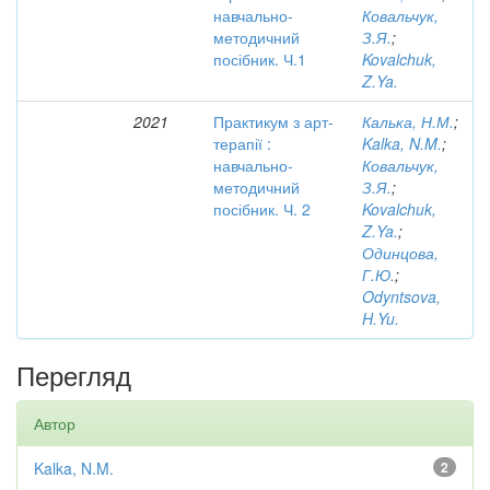
навчально-
Ковальчук,
методичний
З.Я.
;
посібник. Ч.1
Kovalchuk,
Z.Ya.
2021
Практикум з арт-
Калька, Н.М.
;
терапії :
Kalka, N.M.
;
навчально-
Ковальчук,
методичний
З.Я.
;
посібник. Ч. 2
Kovalchuk,
Z.Ya.
;
Одинцова,
Г.Ю.
;
Odyntsova,
H.Yu.
Перегляд
Автор
Kalka, N.M.
2