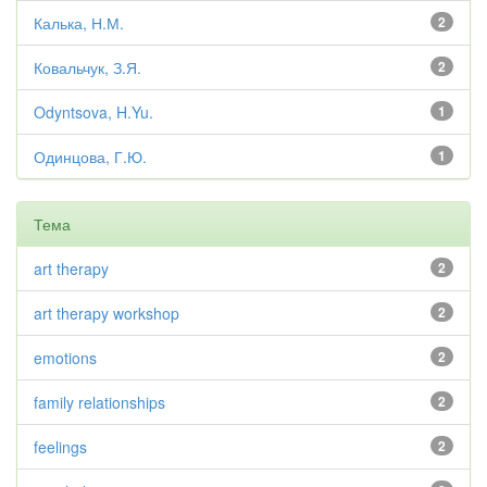
Калька, Н.М.
2
Ковальчук, З.Я.
2
Odyntsova, H.Yu.
1
Одинцова, Г.Ю.
1
Тема
art therapy
2
art therapy workshop
2
emotions
2
family relationships
2
feelings
2