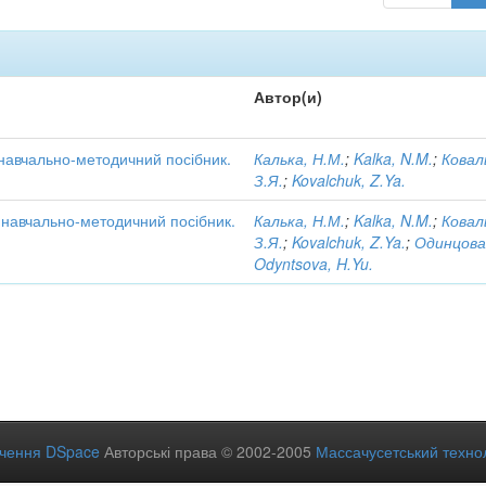
Автор(и)
 навчально-методичний посібник.
Калька, Н.М.
;
Kalka, N.M.
;
Ковал
З.Я.
;
Kovalchuk, Z.Ya.
: навчально-методичний посібник.
Калька, Н.М.
;
Kalka, N.M.
;
Ковал
З.Я.
;
Kovalchuk, Z.Ya.
;
Одинцова
Odyntsova, H.Yu.
ечення DSpace
Авторські права © 2002-2005
Массачусетський технол