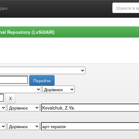
ідка
ional Repository (LvSUIAIR)