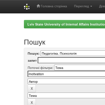
Головна сторінка
Перегляд
Дов
Skip
navigation
Lviv State University of Internal Affairs Institut
Пошук
Пошук:
запит
Поточні фільтри: