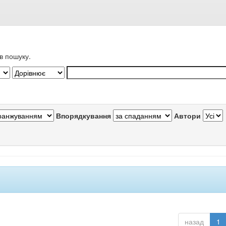
в пошуку.
Впорядкування
Автори
назад
1