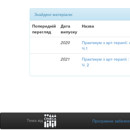
Знайдені матеріали:
Попередній
Дата
Назва
перегляд
випуску
2020
Практикум з арт-терапії:
Ч.1
2021
Практикум з арт-терапії 
Ч. 2
Тема від
Програмне забезп