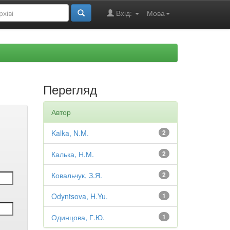
Вхід:
Мова
Перегляд
Автор
Kalka, N.M.
2
Калька, Н.М.
2
Ковальчук, З.Я.
2
Odyntsova, H.Yu.
1
Одинцова, Г.Ю.
1