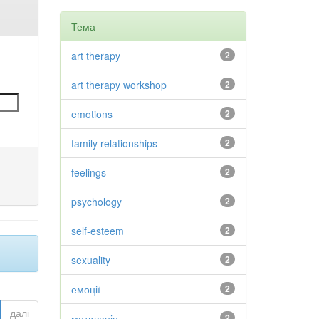
Тема
art therapy
2
art therapy workshop
2
emotions
2
family relationships
2
feelings
2
psychology
2
self-esteem
2
sexuality
2
емоції
2
далі
мотивація
2