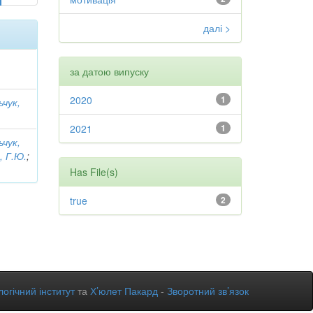
далі >
за датою випуску
2020
1
ьчук,
2021
1
ьчук,
, Г.Ю.
;
Has File(s)
true
2
огічний інститут
та
Х’юлет Пакард
-
Зворотний зв’язок