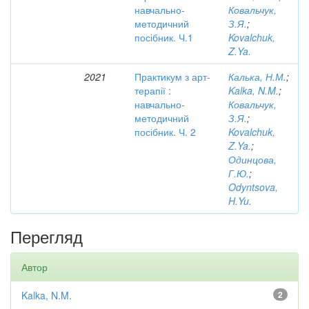
навчально-
Ковальчук,
методичний
З.Я.
;
посібник. Ч.1
Kovalchuk,
Z.Ya.
2021
Практикум з арт-
Калька, Н.М.
;
терапії :
Kalka, N.M.
;
навчально-
Ковальчук,
методичний
З.Я.
;
посібник. Ч. 2
Kovalchuk,
Z.Ya.
;
Одинцова,
Г.Ю.
;
Odyntsova,
H.Yu.
Перегляд
Автор
Kalka, N.M.
2