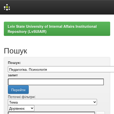
Skip
navigation
Lviv State University of Internal Affairs Institutional
Repository (LvSUIAIR)
Пошук
Пошук:
запит
Поточні фільтри: