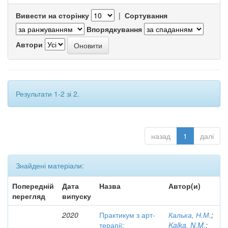
Вивести на сторінку
|
Сортування
Впорядкування
Автори
Результати 1-2 зі 2.
назад
1
далі
Знайдені матеріали:
Попередній
Дата
Назва
Автор(и)
перегляд
випуску
2020
Практикум з арт-
Калька, Н.М.
;
терапії:
Kalka, N.M.
;