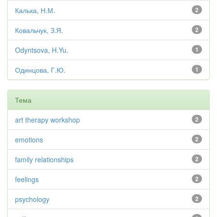
Калька, Н.М.
2
Ковальчук, З.Я.
2
Odyntsova, H.Yu.
1
Одинцова, Г.Ю.
1
Тема
art therapy workshop
2
emotions
2
family relationships
2
feelings
2
psychology
2