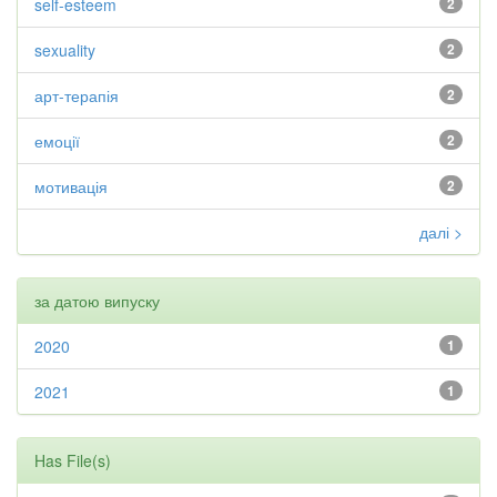
self-esteem
2
sexuality
2
арт-терапія
2
емоції
2
мотивація
2
далі >
за датою випуску
2020
1
2021
1
Has File(s)