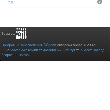
true
2
Тема від
Програмне забезпечення DSpace
Авторські права © 2002-
2005
Массачусетський технологічний інститут
та
Х’юлет Пакард
-
Зворотний зв’язок