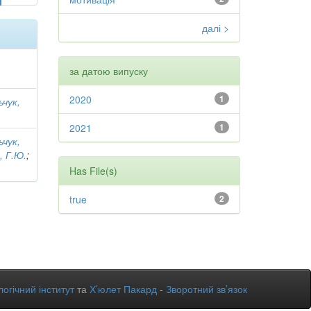
далі >
за датою випуску
2020
1
ьчук,
2021
1
ьчук,
, Г.Ю.
;
Has File(s)
true
2
огічний інститут
та
Х’юлет Пакард
-
Зворотний зв’язок