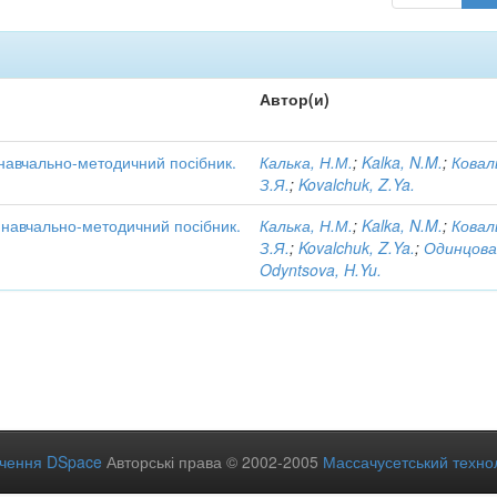
Автор(и)
 навчально-методичний посібник.
Калька, Н.М.
;
Kalka, N.M.
;
Ковал
З.Я.
;
Kovalchuk, Z.Ya.
: навчально-методичний посібник.
Калька, Н.М.
;
Kalka, N.M.
;
Ковал
З.Я.
;
Kovalchuk, Z.Ya.
;
Одинцова
Odyntsova, H.Yu.
ечення DSpace
Авторські права © 2002-2005
Массачусетський технол