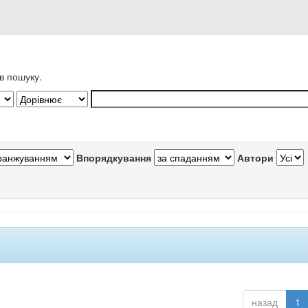
в пошуку.
Впорядкування
Автори
назад
1