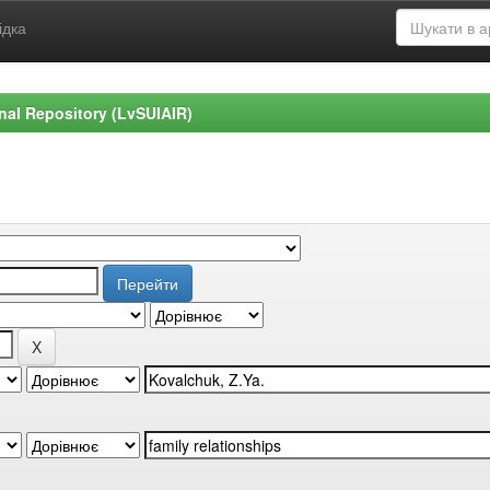
ідка
ional Repository (LvSUIAIR)