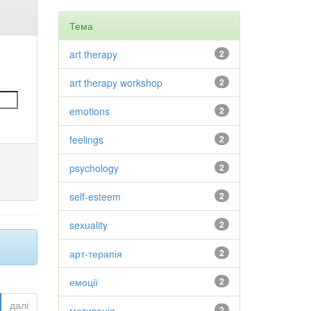
Тема
art therapy
2
art therapy workshop
2
emotions
2
feelings
2
psychology
2
self-esteem
2
sexuality
2
арт-терапія
2
емоції
2
далі
мотивація
2