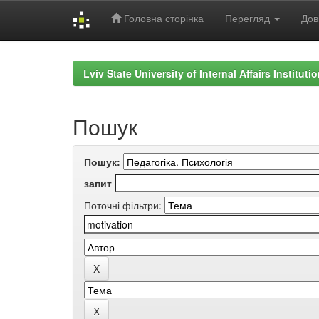
Головна сторінка
Перегляд
Дов
Skip
navigation
Lviv State University of Internal Affairs Institut
Пошук
Пошук:
запит
Поточні фільтри: