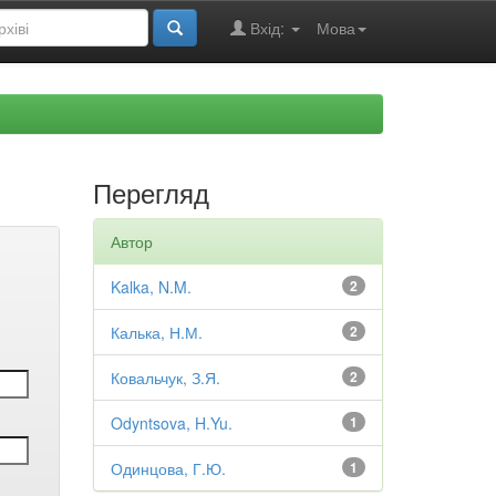
Вхід:
Мова
Перегляд
Автор
Kalka, N.M.
2
Калька, Н.М.
2
Ковальчук, З.Я.
2
Odyntsova, H.Yu.
1
Одинцова, Г.Ю.
1