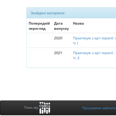
Знайдені матеріали:
Попередній
Дата
Назва
перегляд
випуску
2020
Практикум з арт-терапії:
Ч.1
2021
Практикум з арт-терапії 
Ч. 2
Тема від
Програмне забезп