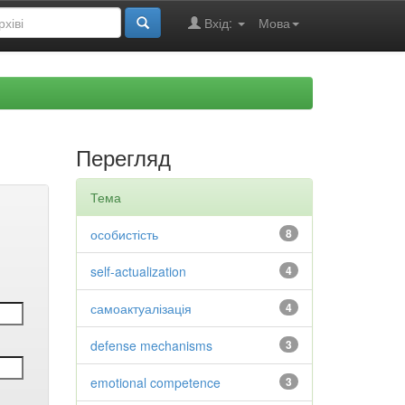
Вхід:
Мова
Перегляд
Тема
особистість
8
self-actualization
4
самоактуалізація
4
defense mechanisms
3
emotional competence
3