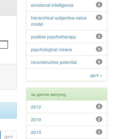
emotional intelligence
3
hierarchical subjective-value
3
model
positive psychotherapy
3
psychological means
3
reconstructive potential
3
далі >
за датою випуску
2012
3
2019
2
2013
1
далі