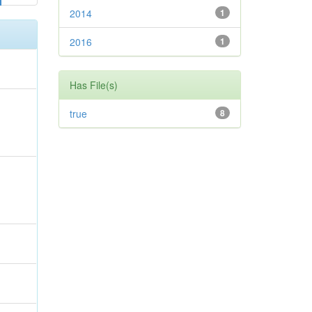
2014
1
2016
1
Has File(s)
true
8