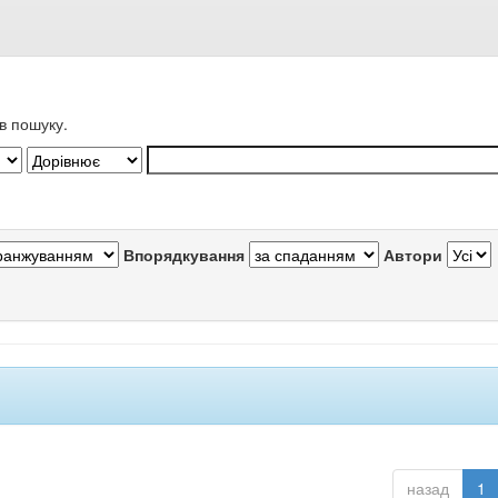
в пошуку.
Впорядкування
Автори
назад
1