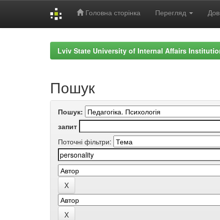
Головна сторінка
Перегляд
Дов
Skip
navigation
Lviv State University of Internal Affairs Institut
Пошук
Пошук:
запит
Поточні фільтри: