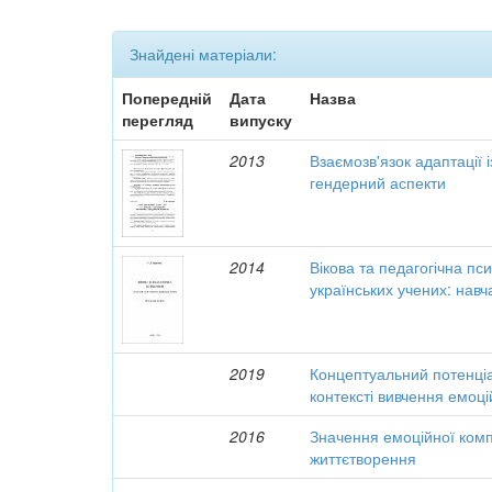
Знайдені матеріали:
Попередній
Дата
Назва
перегляд
випуску
2013
Взаємозв'язок адаптації і
гендерний аспекти
2014
Вікова та педагогічна пси
українських учених: навч
2019
Концептуальний потенціа
контексті вивчення емоці
2016
Значення емоційної компе
життєтворення