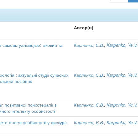
Автор(и)
з самоактуалізацією: віковий та
Карпенко, Є.В.
;
Karpenko, Ye.V.
хологія : актуальні студії сучасних
Карпенко, Є.В.
;
Karpenko, Ye.V.
альний посібник
л позитивної психотерапії в
Карпенко, Є.В.
;
Karpenko, Ye.V.
йного інтелекту особистості
тентності особистості у дискурсі
Карпенко, Є.В.
;
Karpenko, Ye.V.