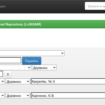
ідка
ional Repository (LvSUIAIR)