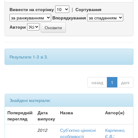
Вивести на сторінку
|
Сортування
Впорядкування
Автори
Результати 1-3 зі 3.
назад
1
далі
Знайдені матеріали:
Попередній
Дата
Назва
Автор(и)
перегляд
випуску
2012
Суб’єктно-ціннісні
Карпенко,
особливості
Є.В.
;