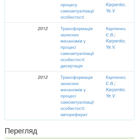
процесу
Karpenko,
самоактуалізації
Ye.V.
особистості
2012
Трансформація
Карпенко,
захисних
Є.В.
;
механізмів у
Karpenko,
процесі
Ye.V.
самоактуалізації
особистості:
дисертація
2012
Трансформація
Карпенко,
захисних
Є.В.
;
механізмів у
Karpenko,
процесі
Ye.V.
самоактуалізації
особистості:
автореферат
Перегляд