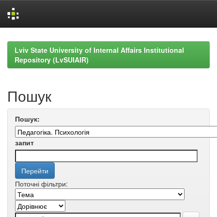
Skip
navigation
Lviv State University of Internal Affairs Institutional
Repository (LvSUIAIR)
Пошук
Пошук:
запит
Поточні фільтри: