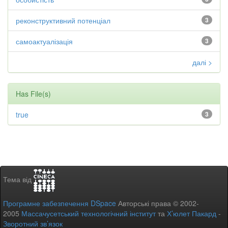
реконструктивний потенціал
3
самоактуалізація
3
далі >
Has File(s)
true
3
Тема від
Програмне забезпечення DSpace
Авторські права © 2002-
2005
Массачусетський технологічний інститут
та
Х’юлет Пакард
-
Зворотний зв’язок