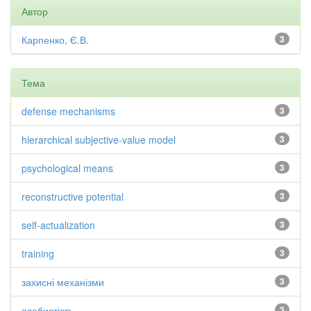
Автор
Карпенко, Є.В.
3
Тема
defense mechanisms
3
hierarchical subjective-value model
3
psychological means
3
reconstructive potential
3
self-actualization
3
training
3
захисні механізми
3
особистість
3