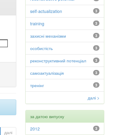
self-actualization
3
training
3
захисні механізми
3
особистість
3
реконструктивний потенціал
3
самоактуалізація
3
тренінг
3
далі >
за датою випуску
2012
3
далі