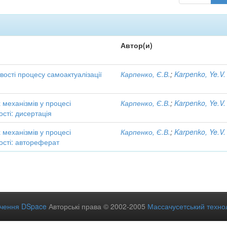
Автор(и)
ивості процесу самоактуалізації
Карпенко, Є.В.
;
Karpenko, Ye.V.
механізмів у процесі
Карпенко, Є.В.
;
Karpenko, Ye.V.
ості: дисертація
механізмів у процесі
Карпенко, Є.В.
;
Karpenko, Ye.V.
ості: автореферат
ечення DSpace
Авторські права © 2002-2005
Массачусетський технол