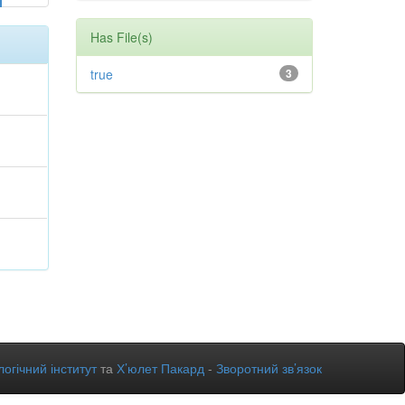
Has File(s)
true
3
огічний інститут
та
Х’юлет Пакард
-
Зворотний зв’язок