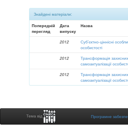
Знайдені матеріали:
Попередній
Дата
Назва
перегляд
випуску
2012
Суб’єктно-ціннісні особл
особистості
2012
Трансформація захисних 
самоактуалізації особист
2012
Трансформація захисних 
самоактуалізації особист
Тема від
Програмне забезп