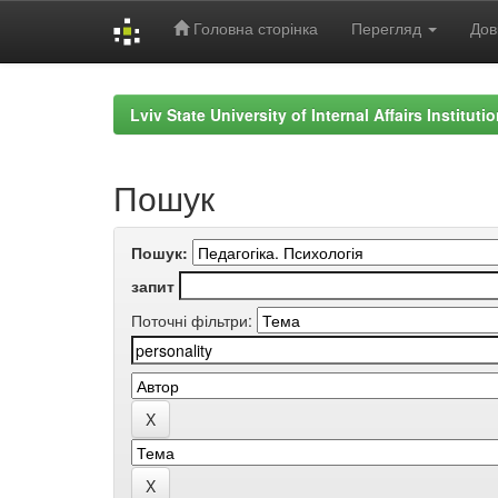
Головна сторінка
Перегляд
Дов
Skip
navigation
Lviv State University of Internal Affairs Institut
Пошук
Пошук:
запит
Поточні фільтри: