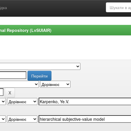
ідка
ional Repository (LvSUIAIR)