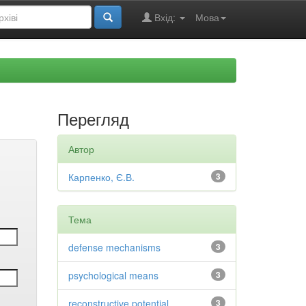
Вхід:
Мова
Перегляд
Автор
Карпенко, Є.В.
3
Тема
defense mechanisms
3
psychological means
3
reconstructive potential
3