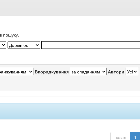
в пошуку.
Впорядкування
Автори
назад
1