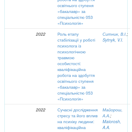
освітнього ступеня
«бакалавр» за
спеціальністю 053
«Психологія»
2022
Роль етапу
Ситник, В.І.
;
стабілізації у роботі
Sytnyk, V.I.
психолога із
психологічною
травмою
особистості:
кваліфікаційна
робота на здобуття
освітнього ступеня
«бакалавр» за
спеціальністю 053
«Психологія»
2022
Сучасні дослідження
Майорош,
стресу та його вплив
А.А.
;
на психіку людини:
Maiorosh,
кваліфікаційна
A.A.