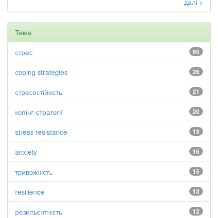
далі >
Тема
стрес
95
coping strategies
26
стресостійкість
21
копінг-стратегії
20
stress resistance
19
anxiety
16
тривожність
15
resilience
13
резильєнтність
12