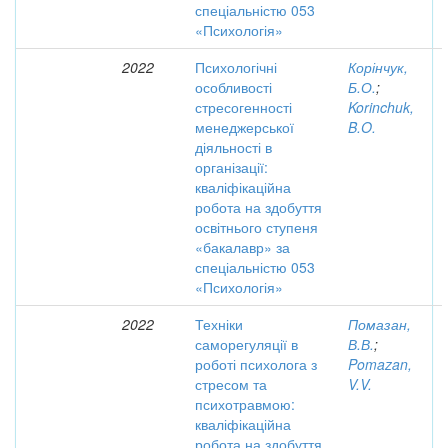
спеціальністю 053
«Психологія»
2022
Психологічні
Корінчук,
особливості
Б.О.
;
стресогенності
Korinchuk,
менеджерської
B.O.
діяльності в
організації:
кваліфікаційна
робота на здобуття
освітнього ступеня
«бакалавр» за
спеціальністю 053
«Психологія»
2022
Техніки
Помазан,
саморегуляції в
В.В.
;
роботі психолога з
Pomazan,
стресом та
V.V.
психотравмою:
кваліфікаційна
робота на здобуття