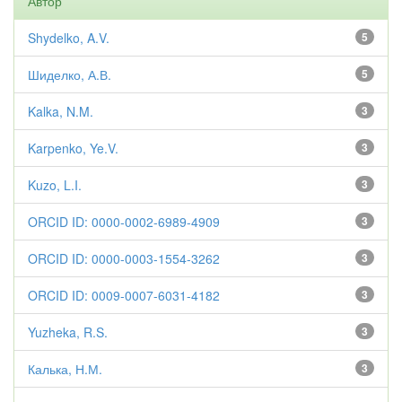
Автор
Shydelko, A.V.
5
Шиделко, А.В.
5
Kalka, N.M.
3
Karpenko, Ye.V.
3
Kuzo, L.I.
3
ORCID ID: 0000-0002-6989-4909
3
ORCID ID: 0000-0003-1554-3262
3
ORCID ID: 0009-0007-6031-4182
3
Yuzheka, R.S.
3
Калька, Н.М.
3