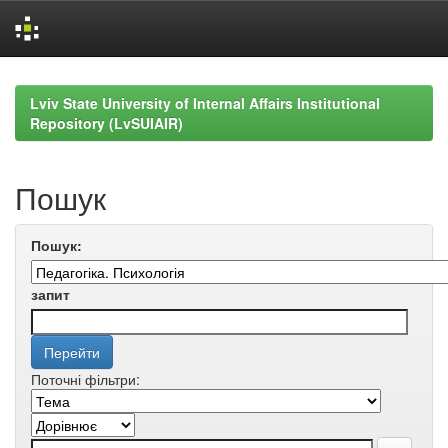
Skip
navigation
Lviv State University of Internal Affairs Institutional
Repository (LvSUIAIR)
Пошук
Пошук:
запит
Поточні фільтри: