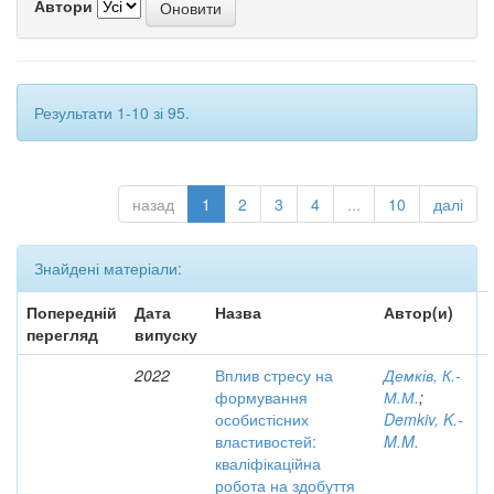
Автори
Результати 1-10 зі 95.
назад
1
2
3
4
...
10
далі
Знайдені матеріали:
Попередній
Дата
Назва
Автор(и)
перегляд
випуску
2022
Вплив стресу на
Демків, К.-
формування
М.М.
;
особистісних
Demkiv, K.-
властивостей:
M.M.
кваліфікаційна
робота на здобуття