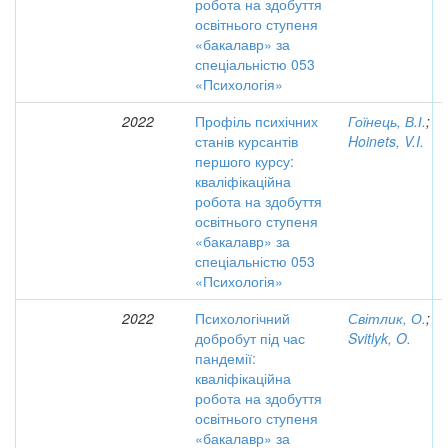
робота на здобуття
освітнього ступеня
«бакалавр» за
спеціальністю 053
«Психологія»
2022
Профіль психічних
Гоїнець, В.І.
;
станів курсантів
Hoinets, V.I.
першого курсу:
кваліфікаційна
робота на здобуття
освітнього ступеня
«бакалавр» за
спеціальністю 053
«Психологія»
2022
Психологічний
Світлик, О.
;
добробут під час
Svitlyk, O.
пандемії:
кваліфікаційна
робота на здобуття
освітнього ступеня
«бакалавр» за