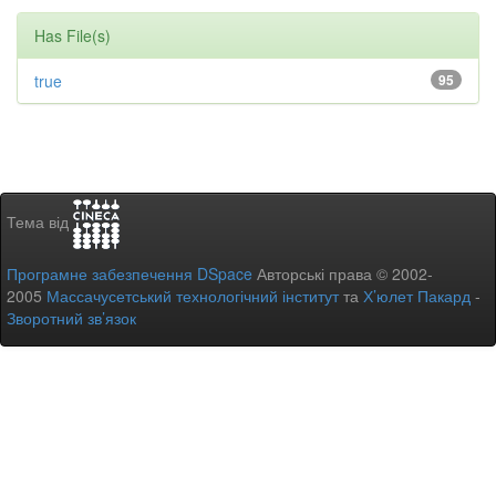
Has File(s)
true
95
Тема від
Програмне забезпечення DSpace
Авторські права © 2002-
2005
Массачусетський технологічний інститут
та
Х’юлет Пакард
-
Зворотний зв’язок