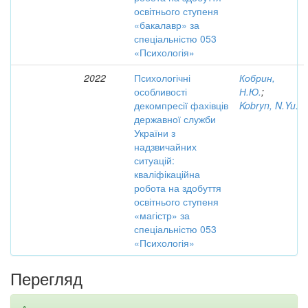
освітнього ступеня
«бакалавр» за
спеціальністю 053
«Психологія»
2022
Психологічні
Кобрин,
особливості
Н.Ю.
;
декомпресії фахівців
Kobryn, N.Yu.
державної служби
України з
надзвичайних
ситуацій:
кваліфікаційна
робота на здобуття
освітнього ступеня
«магістр» за
спеціальністю 053
«Психологія»
Перегляд