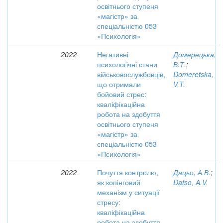
освітнього ступеня
«магістр» за
спеціальністю 053
«Психологія»
2022
Негативні
Домерецька,
психологічні стани
В.Т.
;
військовослужбовців,
Domeretska,
що отримали
V.T.
бойовий стрес:
кваліфікаційна
робота на здобуття
освітнього ступеня
«магістр» за
спеціальністю 053
«Психологія»
2022
Почуття контролю,
Дацьо, А.В.
;
як копінговий
Datso, A.V.
механізм у ситуації
стресу:
кваліфікаційна
робота на здобуття