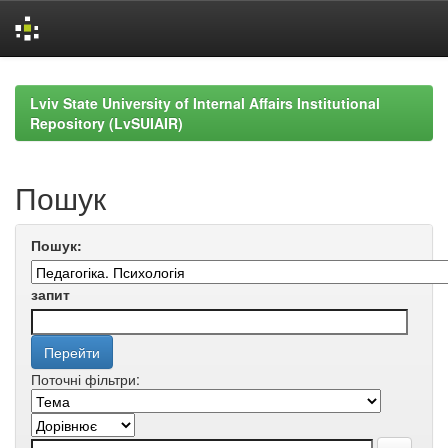
Skip
navigation
Lviv State University of Internal Affairs Institutional
Repository (LvSUIAIR)
Пошук
Пошук:
запит
Поточні фільтри: