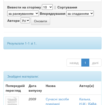
Вивести на сторінку
|
Сортування
Впорядкування
Автори
Результати 1-1 зі 1.
назад
1
далі
Знайдені матеріали:
Попередній
Дата
Назва
Автор(и)
перегляд
випуску
2009
Сучасні засоби
Калька,
психічної
Н.М.
;
Kalka,