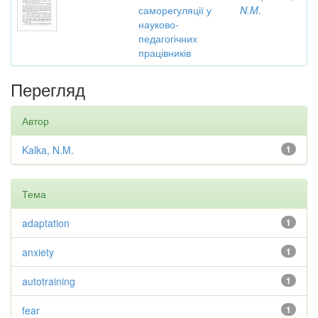
саморегуляції у
N.M.
науково-
педагогічних
працівників
Перегляд
Автор
Kalka, N.M.
1
Тема
adaptation
1
anxiety
1
autotraining
1
fear
1