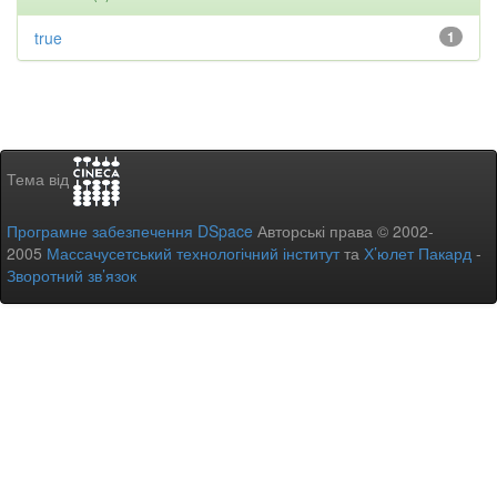
true
1
Тема від
Програмне забезпечення DSpace
Авторські права © 2002-
2005
Массачусетський технологічний інститут
та
Х’юлет Пакард
-
Зворотний зв’язок