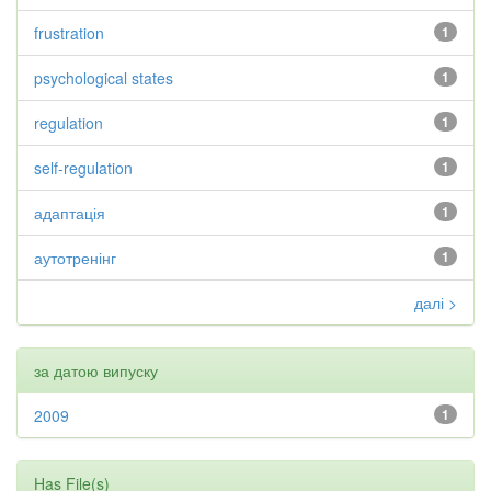
frustration
1
psychological states
1
regulation
1
self-regulation
1
адаптація
1
аутотренінг
1
далі >
за датою випуску
2009
1
Has File(s)