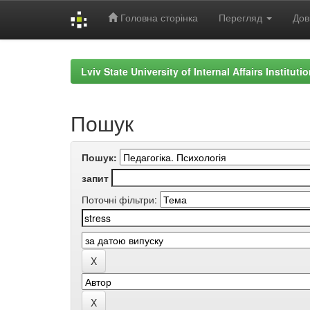
Головна сторінка
Перегляд
Дов
Skip
navigation
Lviv State University of Internal Affairs Institut
Пошук
Пошук:
запит
Поточні фільтри: