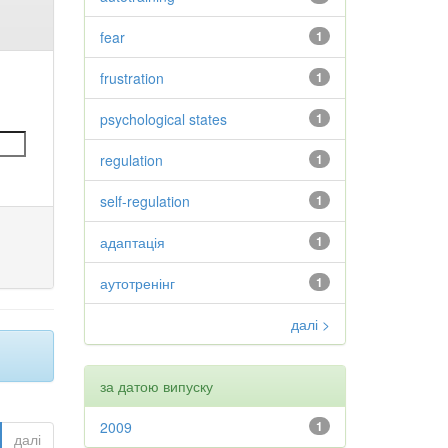
fear
1
frustration
1
psychological states
1
regulation
1
self-regulation
1
адаптація
1
аутотренінг
1
далі >
за датою випуску
2009
1
далі