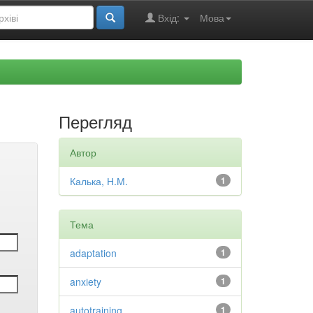
Вхід:
Мова
Перегляд
Автор
Калька, Н.М.
1
Тема
adaptation
1
anxiety
1
autotraining
1