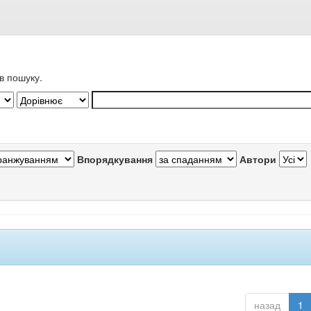
в пошуку.
Впорядкування
Автори
назад
1