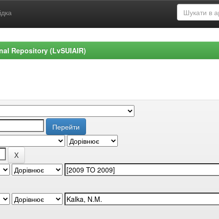
ідка
ional Repository (LvSUIAIR)