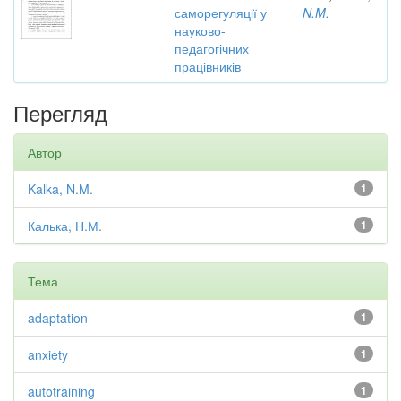
саморегуляції у
N.M.
науково-
педагогічних
працівників
Перегляд
Автор
Kalka, N.M.
1
Калька, Н.М.
1
Тема
adaptation
1
anxiety
1
autotraining
1