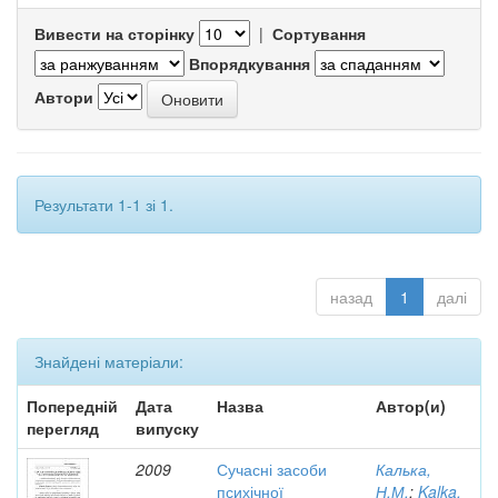
Вивести на сторінку
|
Сортування
Впорядкування
Автори
Результати 1-1 зі 1.
назад
1
далі
Знайдені матеріали:
Попередній
Дата
Назва
Автор(и)
перегляд
випуску
2009
Сучасні засоби
Калька,
психічної
Н.М.
;
Kalka,