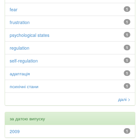
fear
1
frustration
1
psychological states
1
regulation
1
self-regulation
1
адаптація
1
психічні стани
1
далі >
за датою випуску
2009
1