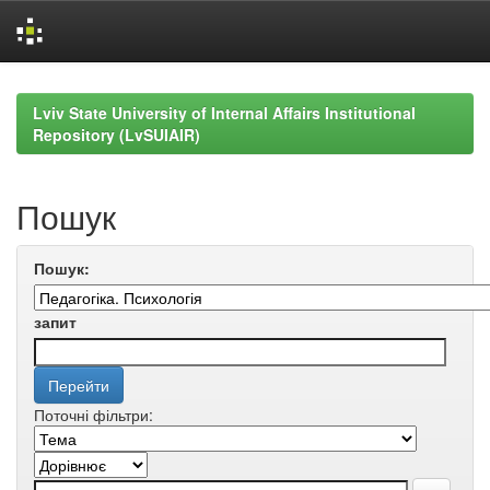
Skip
navigation
Lviv State University of Internal Affairs Institutional
Repository (LvSUIAIR)
Пошук
Пошук:
запит
Поточні фільтри: