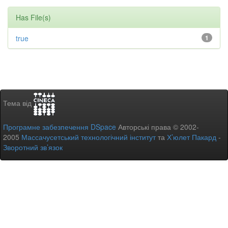
Has File(s)
true
1
Тема від
Програмне забезпечення DSpace
Авторські права © 2002-
2005
Массачусетський технологічний інститут
та
Х’юлет Пакард
-
Зворотний зв’язок