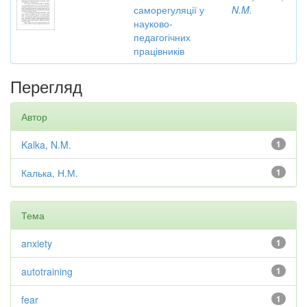
саморегуляції у
N.M.
науково-
педагогічних
працівників
Перегляд
Автор
Kalka, N.M.
1
Калька, Н.М.
1
Тема
anxiety
1
autotraining
1
fear
1