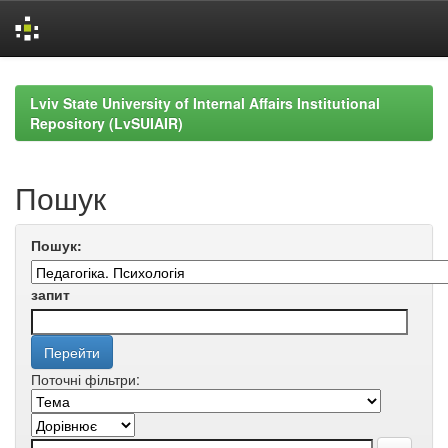
Skip
navigation
Lviv State University of Internal Affairs Institutional
Repository (LvSUIAIR)
Пошук
Пошук:
запит
Поточні фільтри: