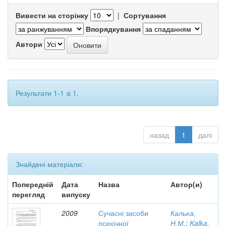
Вивести на сторінку
|
Сортування
Впорядкування
Автори
Результати 1-1 зі 1.
назад
1
далі
Знайдені матеріали:
Попередній
Дата
Назва
Автор(и)
перегляд
випуску
2009
Сучасні засоби
Калька,
психічної
Н.М.
;
Kalka,