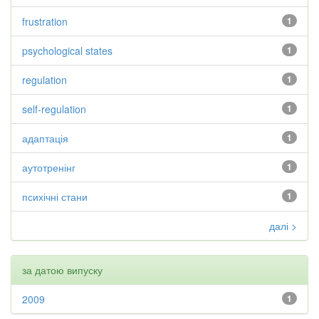
frustration
1
psychological states
1
regulation
1
self-regulation
1
адаптація
1
аутотренінг
1
психічні стани
1
далі >
за датою випуску
2009
1