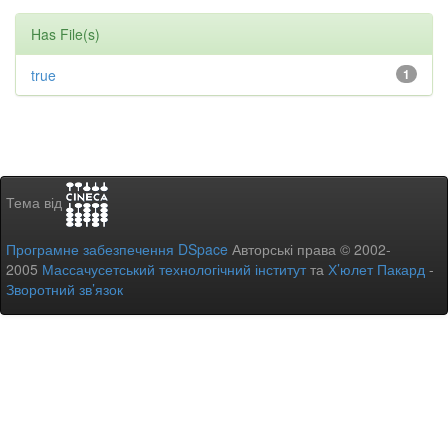
Has File(s)
true
1
Тема від
Програмне забезпечення DSpace
Авторські права © 2002-
2005
Массачусетський технологічний інститут
та
Х’юлет Пакард
-
Зворотний зв’язок