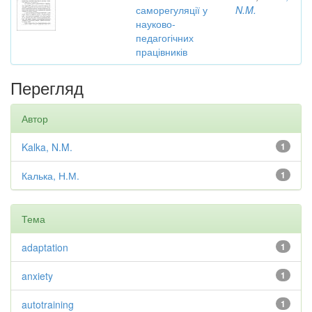
саморегуляції у
N.M.
науково-
педагогічних
працівників
Перегляд
Автор
Kalka, N.M.
1
Калька, Н.М.
1
Тема
adaptation
1
anxiety
1
autotraining
1