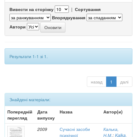
Вивести на сторінку
|
Сортування
Впорядкування
Автори
Результати 1-1 зі 1.
назад
1
далі
Знайдені матеріали:
Попередній
Дата
Назва
Автор(и)
перегляд
випуску
2009
Сучасні засоби
Калька,
психічної
Н.М.
;
Kalka,