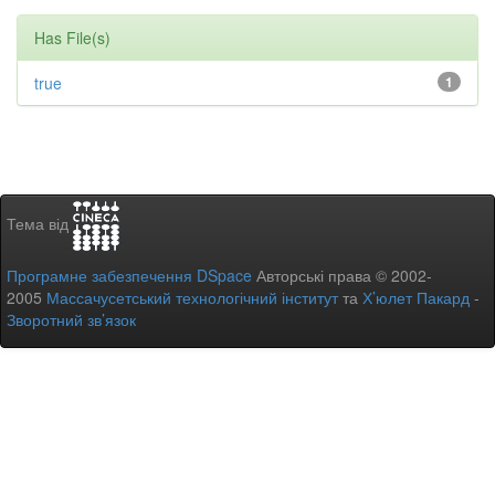
Has File(s)
true
1
Тема від
Програмне забезпечення DSpace
Авторські права © 2002-
2005
Массачусетський технологічний інститут
та
Х’юлет Пакард
-
Зворотний зв’язок