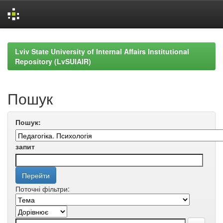
Skip
navigation
Lviv State University of Internal Affairs Institutional
Repository (LvSUIAIR)
Пошук
Пошук:
запит
Поточні фільтри: