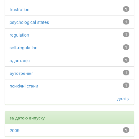
frustration
1
psychological states
1
regulation
1
self-regulation
1
адаптація
1
аутотренінг
1
психічні стани
1
далі >
за датою випуску
2009
1