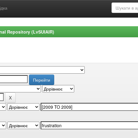
ідка
ional Repository (LvSUIAIR)