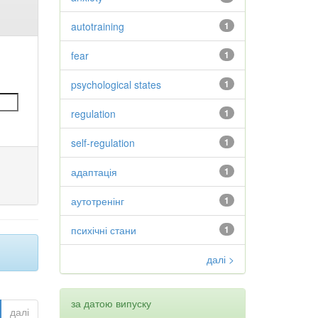
autotraining
1
fear
1
psychological states
1
regulation
1
self-regulation
1
адаптація
1
аутотренінг
1
психічні стани
1
далі >
за датою випуску
далі