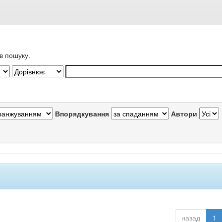
в пошуку.
Впорядкування
Автори
назад
1