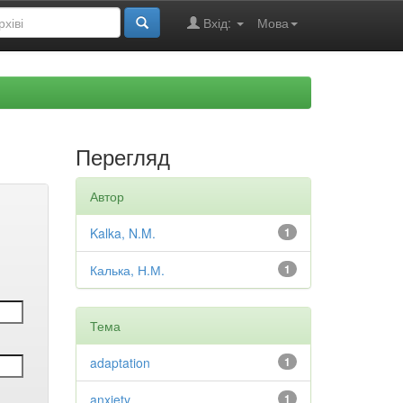
Вхід:
Мова
Перегляд
Автор
Kalka, N.M.
1
Калька, Н.М.
1
Тема
adaptation
1
anxiety
1