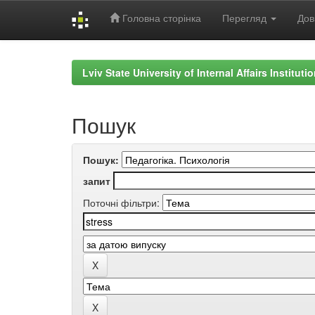
Головна сторінка
Перегляд
Дов
Skip
navigation
Lviv State University of Internal Affairs Institut
Пошук
Пошук:
запит
Поточні фільтри: