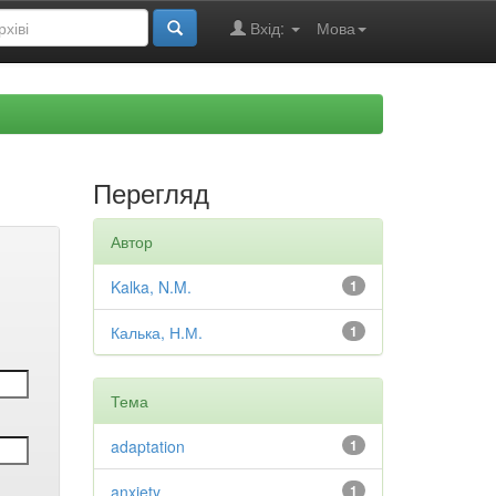
Вхід:
Мова
Перегляд
Автор
Kalka, N.M.
1
Калька, Н.М.
1
Тема
adaptation
1
anxiety
1