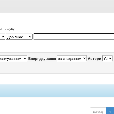
в пошуку.
Впорядкування
Автори
назад
1