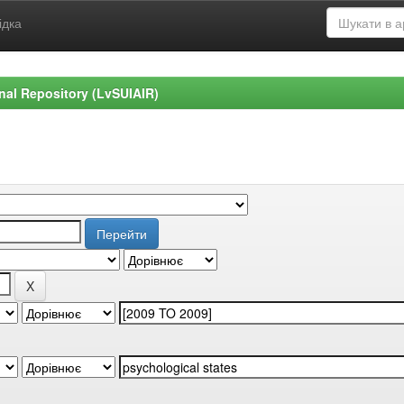
ідка
ional Repository (LvSUIAIR)