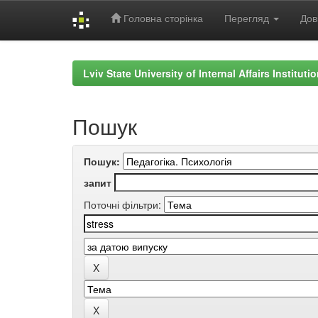
Головна сторінка
Перегляд
Дов
Skip
navigation
Lviv State University of Internal Affairs Institut
Пошук
Пошук:
запит
Поточні фільтри: