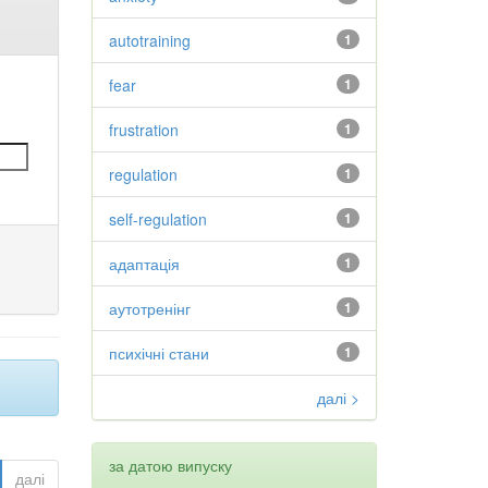
autotraining
1
fear
1
frustration
1
regulation
1
self-regulation
1
адаптація
1
аутотренінг
1
психічні стани
1
далі >
за датою випуску
далі