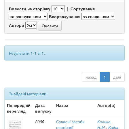
Вивести на сторінку
|
Сортування
Впорядкування
Автори
Результати 1-1 зі 1.
назад
1
далі
Знайдені матеріали:
Попередній
Дата
Назва
Автор(и)
перегляд
випуску
2009
Сучасні засоби
Калька,
психічної
Н.М.
;
Kalka,