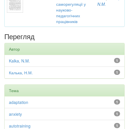
саморегуляції у
N.M.
науково-
педагогічних
працівників
Перегляд
Автор
Kalka, N.M.
1
Калька, Н.М.
1
Тема
adaptation
1
anxiety
1
autotraining
1