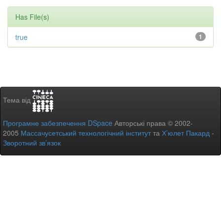
Has File(s)
true
1
Тема від
Програмне забезпечення DSpace
Авторські права © 2002-
2005
Массачусетський технологічний інститут
та
Х’юлет Пакард
-
Зворотний зв’язок