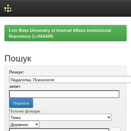
Skip
navigation
Lviv State University of Internal Affairs Institutional
Repository (LvSUIAIR)
Пошук
Пошук:
запит
Поточні фільтри: