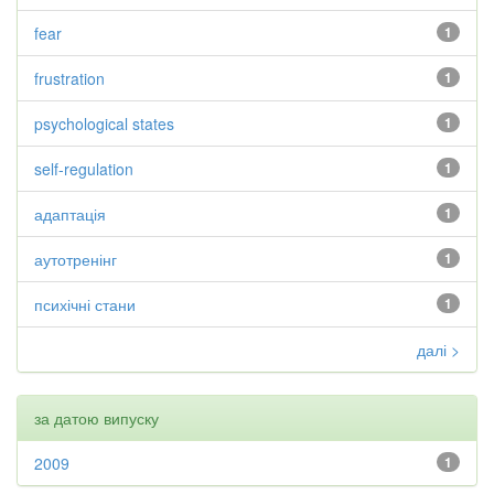
fear
1
frustration
1
psychological states
1
self-regulation
1
адаптація
1
аутотренінг
1
психічні стани
1
далі >
за датою випуску
2009
1