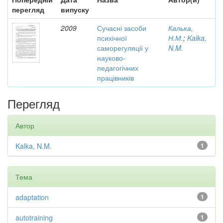
перегляд
випуску
2009
Сучасні засоби
Калька,
психічної
Н.М.
;
Kalka,
саморегуляції у
N.M.
науково-
педагогічних
працівників
Перегляд
Автор
Kalka, N.M.
1
Тема
adaptation
1
autotraining
1