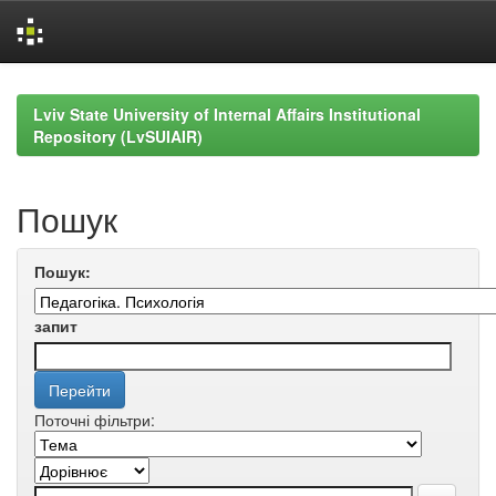
Skip
navigation
Lviv State University of Internal Affairs Institutional
Repository (LvSUIAIR)
Пошук
Пошук:
запит
Поточні фільтри: