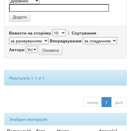
Вивести на сторінку
|
Сортування
Впорядкування
Автори
Результати 1-1 зі 1.
назад
1
далі
Знайдені матеріали:
Попередній
Дата
Назва
Автор(и)