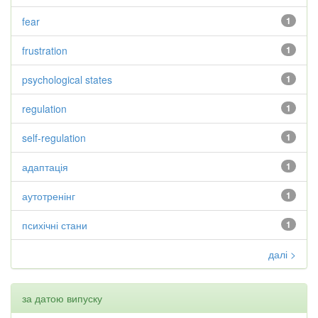
fear
1
frustration
1
psychological states
1
regulation
1
self-regulation
1
адаптація
1
аутотренінг
1
психічні стани
1
далі >
за датою випуску