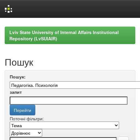
Skip
navigation
Lviv State University of Internal Affairs Institutional
Repository (LvSUIAIR)
Пошук
Пошук:
запит
Поточні фільтри: