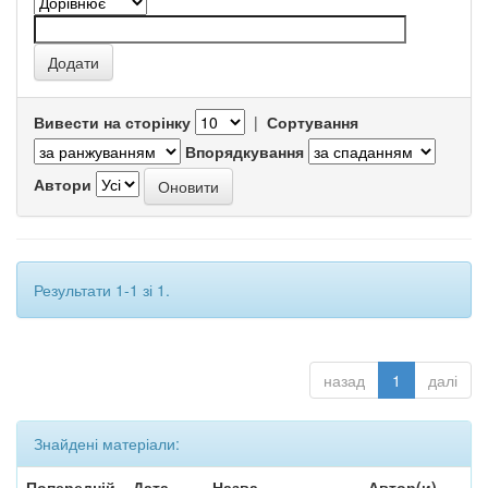
Вивести на сторінку
|
Сортування
Впорядкування
Автори
Результати 1-1 зі 1.
назад
1
далі
Знайдені матеріали:
Попередній
Дата
Назва
Автор(и)