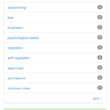
autotraining
1
fear
1
frustration
1
psychological states
1
regulation
1
self-regulation
1
адаптація
1
аутотренінг
1
психічні стани
1
далі >