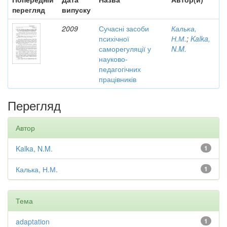
перегляд
випуску
2009
Сучасні засоби
Калька,
психічної
Н.М.
;
Kalka,
саморегуляції у
N.M.
науково-
педагогічних
працівників
Перегляд
Автор
Kalka, N.M.
1
Калька, Н.М.
1
Тема
adaptation
1