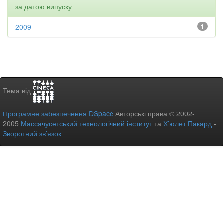
за датою випуску
2009
1
Тема від
Програмне забезпечення DSpace
Авторські права © 2002-
2005
Массачусетський технологічний інститут
та
Х’юлет Пакард
-
Зворотний зв’язок