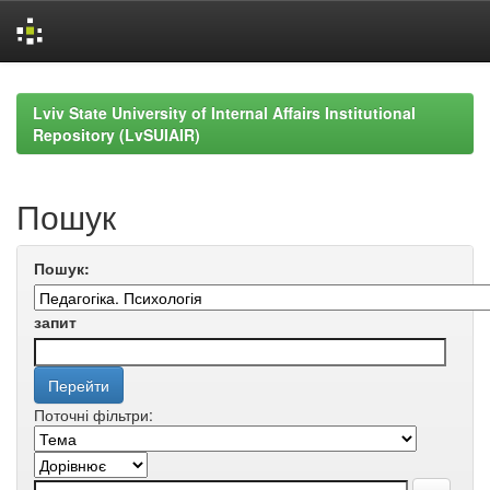
Skip
navigation
Lviv State University of Internal Affairs Institutional
Repository (LvSUIAIR)
Пошук
Пошук:
запит
Поточні фільтри: