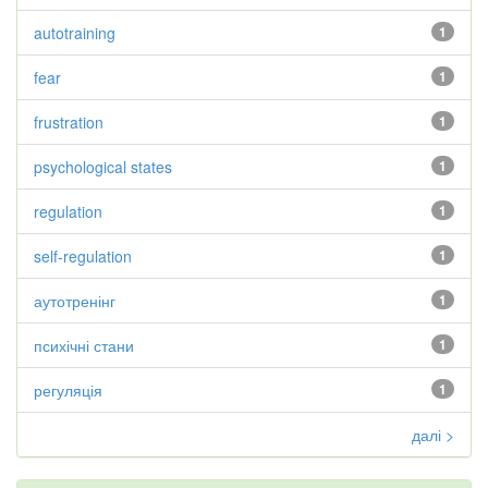
autotraining
1
fear
1
frustration
1
psychological states
1
regulation
1
self-regulation
1
аутотренінг
1
психічні стани
1
регуляція
1
далі >