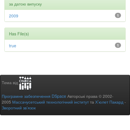
за датою випуску
2009
1
Has File(s)
true
1
Тема від
Програмне забезпечення DSpace
Авторські права © 2002-
2005
Массачусетський технологічний інститут
та
Х’юлет Пакард
-
Зворотний зв’язок