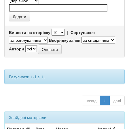
Вивести на сторінку
|
Сортування
Впорядкування
Автори
Результати 1-1 зі 1.
назад
1
далі
Знайдені матеріали:
Попередній
Дата
Назва
Автор(и)