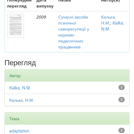
перегляд
випуску
2009
Сучасні засоби
Калька,
психічної
Н.М.
;
Kalka,
саморегуляції у
N.M.
науково-
педагогічних
працівників
Перегляд
Автор
Kalka, N.M.
1
Калька, Н.М.
1
Тема
adaptation
1