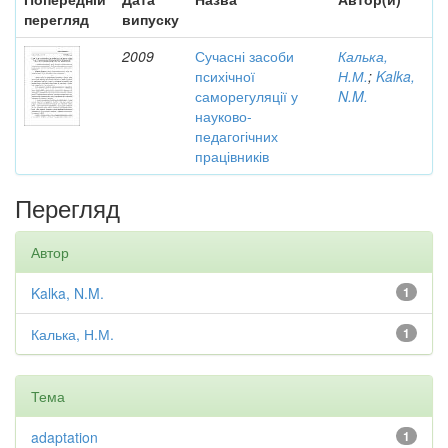
перегляд
випуску
2009
Сучасні засоби
Калька,
психічної
Н.М.
;
Kalka,
саморегуляції у
N.M.
науково-
педагогічних
працівників
Перегляд
Автор
Kalka, N.M.
1
Калька, Н.М.
1
Тема
adaptation
1