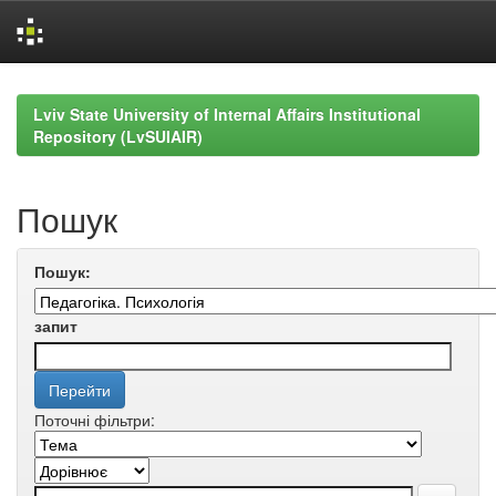
Skip
navigation
Lviv State University of Internal Affairs Institutional
Repository (LvSUIAIR)
Пошук
Пошук:
запит
Поточні фільтри: