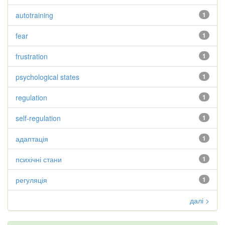
autotraining
1
fear
1
frustration
1
psychological states
1
regulation
1
self-regulation
1
адаптація
1
психічні стани
1
регуляція
1
далі >