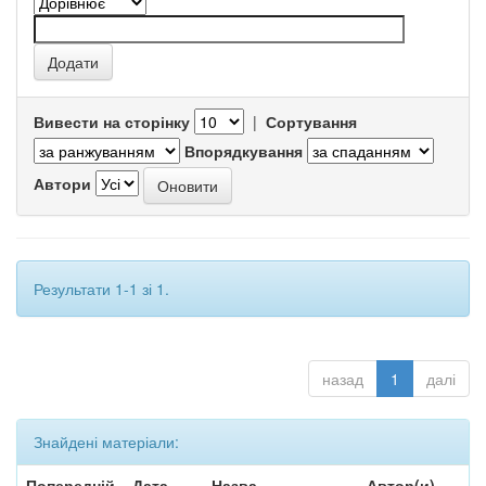
Вивести на сторінку
|
Сортування
Впорядкування
Автори
Результати 1-1 зі 1.
назад
1
далі
Знайдені матеріали:
Попередній
Дата
Назва
Автор(и)