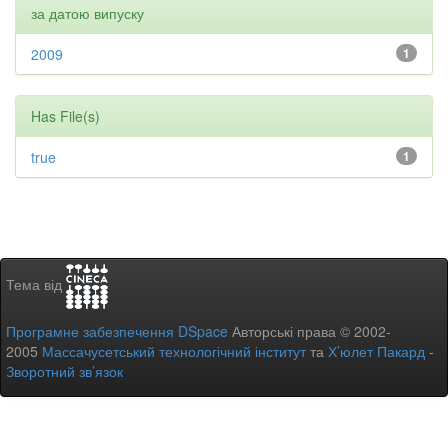
за датою випуску
2009
1
Has File(s)
true
1
Тема від
Програмне забезпечення DSpace
Авторські права © 2002-
2005
Массачусетський технологічний інститут
та
Х’юлет Пакард
-
Зворотний зв’язок