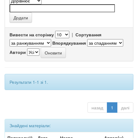
Вивести на сторінку
|
Сортування
Впорядкування
Автори
Результати 1-1 зі 1.
назад
1
далі
Знайдені матеріали:
Попередній
Дата
Назва
Автор(и)