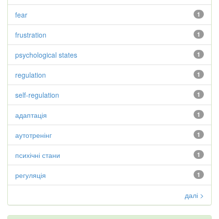
fear
1
frustration
1
psychological states
1
regulation
1
self-regulation
1
адаптація
1
аутотренінг
1
психічні стани
1
регуляція
1
далі >