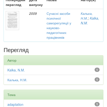
перегляд
випуску
2009
Сучасні засоби
Калька,
психічної
Н.М.
;
Kalka,
саморегуляції у
N.M.
науково-
педагогічних
працівників
Перегляд
Автор
Kalka, N.M.
1
Калька, Н.М.
1
Тема
adaptation
1