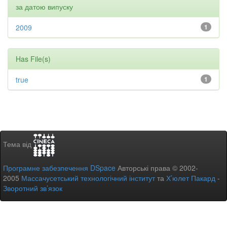
за датою випуску
2009
1
Has File(s)
true
1
Тема від
Програмне забезпечення DSpace
Авторські права © 2002-
2005
Массачусетський технологічний інститут
та
Х’юлет Пакард
-
Зворотний зв’язок