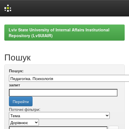
Skip
navigation
Lviv State University of Internal Affairs Institutional
Repository (LvSUIAIR)
Пошук
Пошук:
запит
Поточні фільтри: