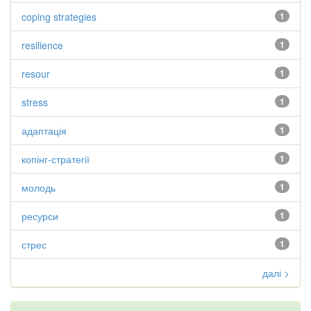
coping strategies
1
resilience
1
resour
1
stress
1
адаптація
1
копінг-стратегії
1
молодь
1
ресурси
1
стрес
1
далі >