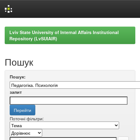
Skip
navigation
Lviv State University of Internal Affairs Institutional
Repository (LvSUIAIR)
Пошук
Пошук:
запит
Поточні фільтри: