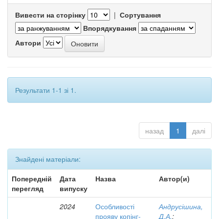
Вивести на сторінку
|
Сортування
Впорядкування
Автори
Результати 1-1 зі 1.
назад
1
далі
Знайдені матеріали:
Попередній
Дата
Назва
Автор(и)
перегляд
випуску
2024
Особливості
Андрусішина,
прояву копінг-
Д.А.
;