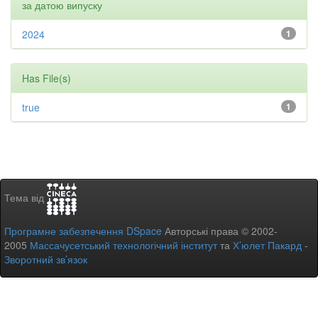
за датою випуску
2024
1
Has File(s)
true
1
Тема від
Програмне забезпечення DSpace
Авторські права © 2002-
2005
Массачусетський технологічний інститут
та
Х’юлет Пакард
-
Зворотний зв’язок