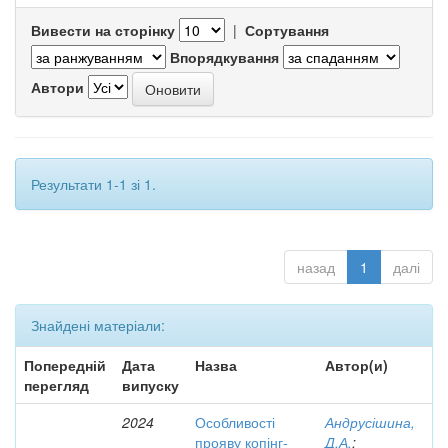
Вивести на сторінку
|
Сортування
Впорядкування
Автори
Результати 1-1 зі 1.
назад
1
далі
Знайдені матеріали:
Попередній
Дата
Назва
Автор(и)
перегляд
випуску
2024
Особливості
Андрусішина,
прояву копінг-
Д.А.
;