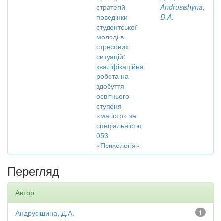
стратегій
Andrusishyna,
поведінки
D.A.
студентської
молоді в
стресових
ситуацій:
кваліфікаційна
робота на
здобуття
освітнього
ступеня
«магістр» за
спеціальністю
053
«Психологія»
Перегляд
Автор
Андрусішина, Д.А.
1