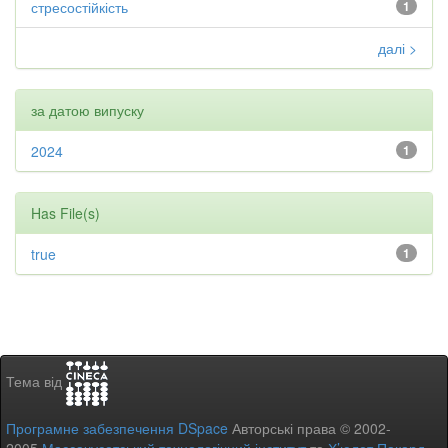
стресостійкість
1
далі >
за датою випуску
2024
1
Has File(s)
true
1
Тема від
Програмне забезпечення DSpace
Авторські права © 2002-