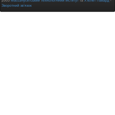
2005
Массачусетський технологічний інститут
та
Х’юлет Пакард
-
Зворотний зв’язок