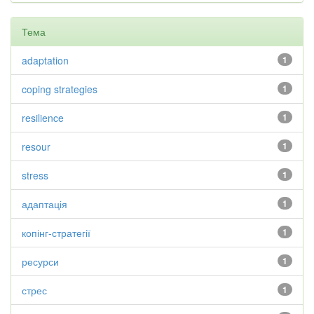
Тема
adaptation
1
coping strategies
1
resilience
1
resour
1
stress
1
адаптація
1
копінг-стратегії
1
ресурси
1
стрес
1