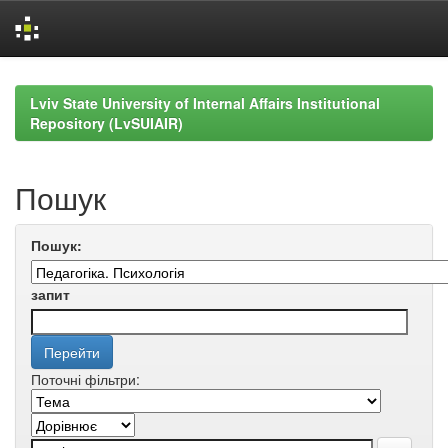
Skip
navigation
Lviv State University of Internal Affairs Institutional
Repository (LvSUIAIR)
Пошук
Пошук:
запит
Поточні фільтри: