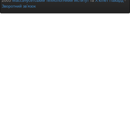
2005
Массачусетський технологічний інститут
та
Х’юлет Пакард
-
Зворотний зв’язок