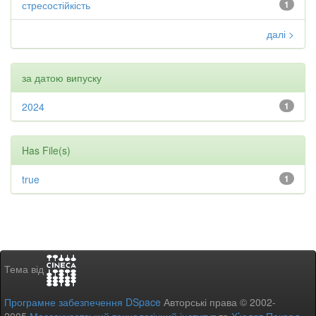
стресостійкість
1
далі >
за датою випуску
2024
1
Has File(s)
true
1
Тема від
Програмне забезпечення DSpace
Авторські права © 2002-