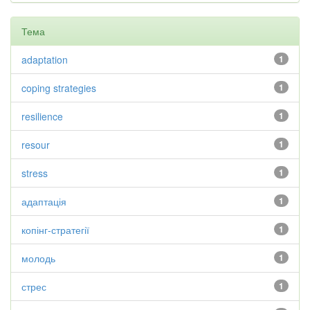
Тема
adaptation
1
coping strategies
1
resilience
1
resour
1
stress
1
адаптація
1
копінг-стратегії
1
молодь
1
стрес
1