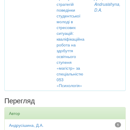
стратегій
Andrusishyna,
поведінки
D.A.
студентської
молоді в
стресових
ситуацій:
кваліфікаційна
робота на
здобуття
освітнього
ступеня
«магістр» за
спеціальністю
053
«Психологія»
Перегляд
Автор
Андрусішина, Д.А.
1