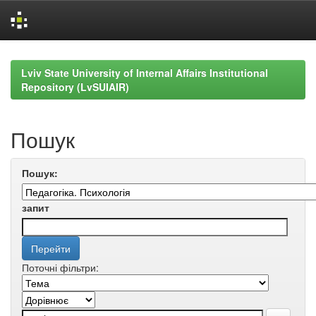
Skip
navigation
Lviv State University of Internal Affairs Institutional
Repository (LvSUIAIR)
Пошук
Пошук:
запит
Поточні фільтри: