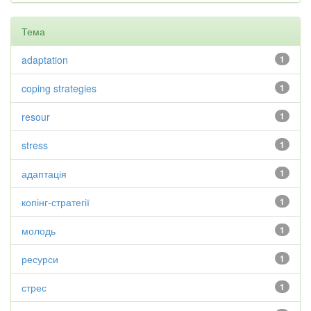
Тема
adaptation
1
coping strategies
1
resour
1
stress
1
адаптація
1
копінг-стратегії
1
молодь
1
ресурси
1
стрес
1