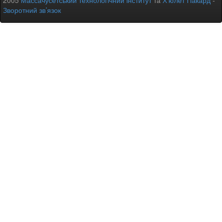
2005
Массачусетський технологічний інститут
та
Х’юлет Пакард
-
Зворотний зв’язок