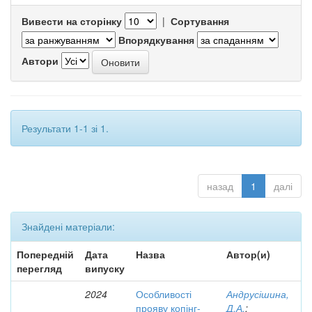
Вивести на сторінку
|
Сортування
Впорядкування
Автори
Результати 1-1 зі 1.
назад
1
далі
Знайдені матеріали:
Попередній
Дата
Назва
Автор(и)
перегляд
випуску
2024
Особливості
Андрусішина,
прояву копінг-
Д.А.
;