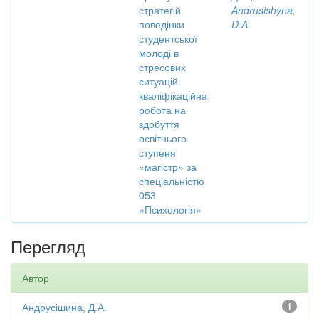
стратегій
Andrusishyna,
поведінки
D.A.
студентської
молоді в
стресових
ситуацій:
кваліфікаційна
робота на
здобуття
освітнього
ступеня
«магістр» за
спеціальністю
053
«Психологія»
Перегляд
Автор
Андрусішина, Д.А.
1