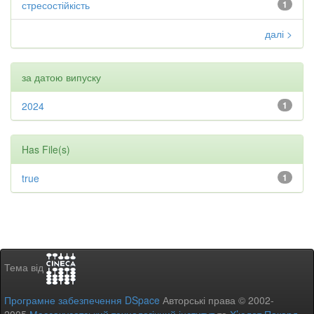
стресостійкість
1
далі >
за датою випуску
2024
1
Has File(s)
true
1
Тема від
Програмне забезпечення DSpace
Авторські права © 2002-