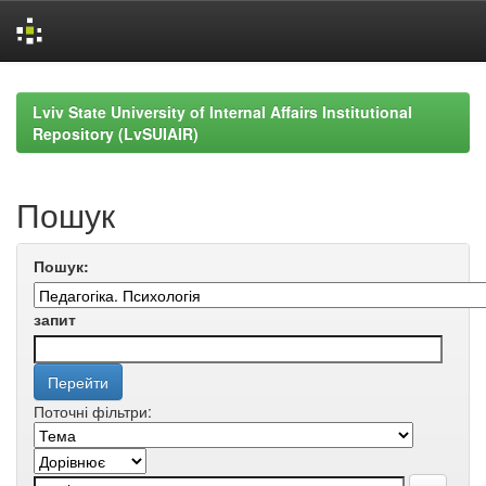
Skip
navigation
Lviv State University of Internal Affairs Institutional
Repository (LvSUIAIR)
Пошук
Пошук:
запит
Поточні фільтри: