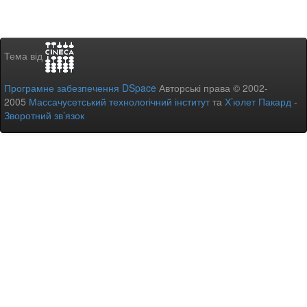
Тема від
Програмне забезпечення DSpace
Авторські права © 2002-
2005
Массачусетський технологічний інститут
та
Х’юлет Пакард
-
Зворотний зв’язок