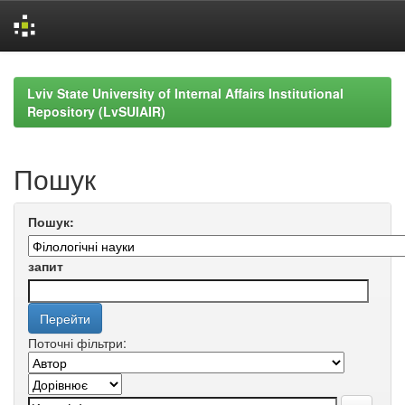
Skip
navigation
Lviv State University of Internal Affairs Institutional
Repository (LvSUIAIR)
Пошук
Пошук:
запит
Поточні фільтри: