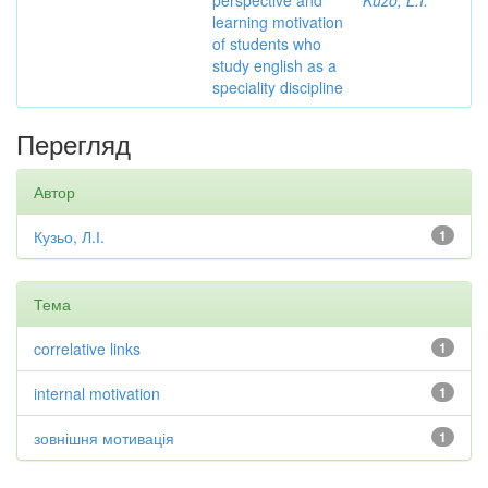
perspective and
Kuzo, L.I.
learning motivation
of students who
study english as a
speciality discipline
Перегляд
Автор
Кузьо, Л.І.
1
Тема
correlative links
1
internal motivation
1
зовнішня мотивація
1