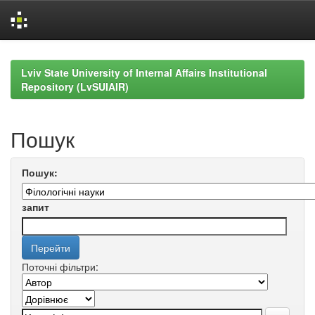
Skip
navigation
Lviv State University of Internal Affairs Institutional
Repository (LvSUIAIR)
Пошук
Пошук:
запит
Поточні фільтри: