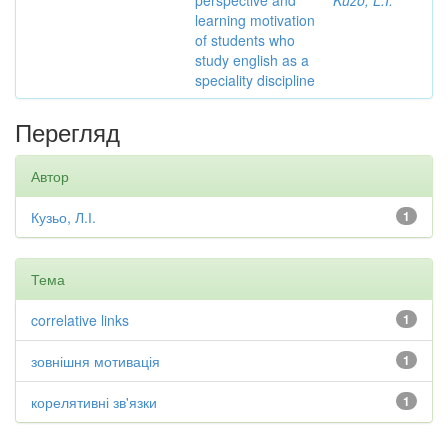
perspective and
Kuzo, L.I.
learning motivation
of students who
study english as a
speciality discipline
Перегляд
Автор
Кузьо, Л.І.
1
Тема
correlative links
1
зовнішня мотивація
1
корелятивні зв'язки
1