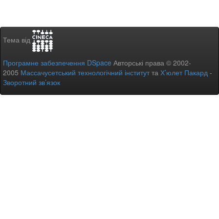
Тема від
Програмне забезпечення DSpace
Авторські права © 2002-
2005
Массачусетський технологічний інститут
та
Х’юлет Пакард
-
Зворотний зв’язок